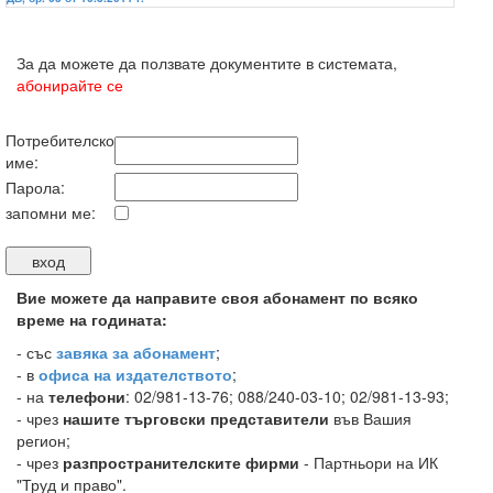
За да можете да ползвате документите в системата,
абонирайте се
Потребителско
име:
Парола:
запомни ме:
Вие можете да направите своя абонамент по всяко
време на годината:
-
със
завяка за абонамент
;
- в
офиса на издателството
;
- на
телефони
: 02/981-13-76; 088/240-03-10; 02/981-13-93;
- чрез
нашите търговски представители
във Вашия
регион;
- чрез
разпространителските фирми
- Партньори на ИК
"Труд и право".