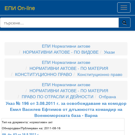
ЕПИ On-line
Toggl
navig
ЕПИ Нормативни актове
НОРМАТИВНИ АКТОВЕ - ПО ВИДОВЕ
Укази
ЕПИ Нормативни актове
НОРМАТИВНИ АКТОВЕ - ПО МАТЕРИЯ
КОНСТИТУЦИОННО ПРАВО
Конституционно право
ЕПИ Нормативни актове
НОРМАТИВНИ АКТОВЕ - ПО МАТЕРИЯ
ПРАВО ПО ОТРАСЛИ И ДЕЙНОСТИ
Отбрана
Указ № 196 от 3.08.2011 г. за освобождаване на комодор
Емил Василев Ефтимов от длъжността командир на
Военноморската база - Варна
Тип на документа:
нормативен акт
Обнародван/Публикуван на:
2011-08-16
ДВ, бр. 63 от 16.8.2011 г.