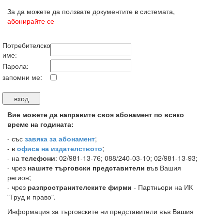
За да можете да ползвате документите в системата,
абонирайте се
Потребителско
име:
Парола:
запомни ме:
Вие можете да направите своя абонамент по всяко
време на годината:
-
със
завяка за абонамент
;
- в
офиса на издателството
;
- на
телефони
: 02/981-13-76; 088/240-03-10; 02/981-13-93;
- чрез
нашите търговски представители
във Вашия
регион;
- чрез
разпространителските фирми
- Партньори на ИК
"Труд и право".
Информация за търговските ни представители във Вашия