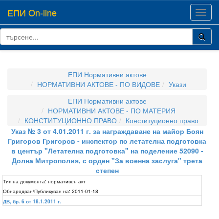
ЕПИ On-line
Toggl
navig
ЕПИ Нормативни актове
НОРМАТИВНИ АКТОВЕ - ПО ВИДОВЕ
Укази
ЕПИ Нормативни актове
НОРМАТИВНИ АКТОВЕ - ПО МАТЕРИЯ
КОНСТИТУЦИОННО ПРАВО
Конституционно право
Указ № 3 от 4.01.2011 г. за награждаване на майор Боян
Григоров Григоров - инспектор по летателна подготовка
в център "Летателна подготовка" на поделение 52090 -
Долна Митрополия, с орден "За военна заслуга" трета
степен
Тип на документа:
нормативен акт
Обнародван/Публикуван на:
2011-01-18
ДВ, бр. 6 от 18.1.2011 г.