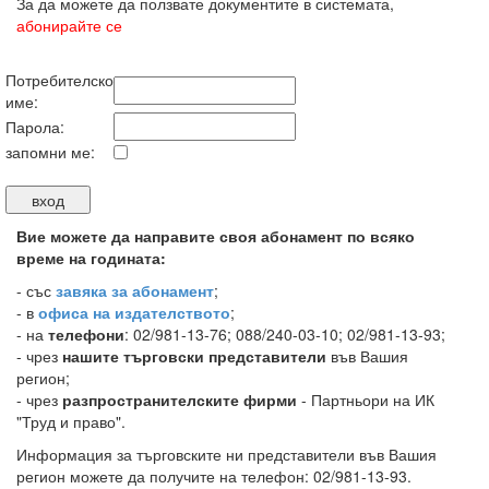
За да можете да ползвате документите в системата,
абонирайте се
Потребителско
име:
Парола:
запомни ме:
Вие можете да направите своя абонамент по всяко
време на годината:
-
със
завяка за абонамент
;
- в
офиса на издателството
;
- на
телефони
: 02/981-13-76; 088/240-03-10; 02/981-13-93;
- чрез
нашите търговски представители
във Вашия
регион;
- чрез
разпространителските фирми
- Партньори на ИК
"Труд и право".
Информация за търговските ни представители във Вашия
регион можете да получите на телефон: 02/981-13-93.