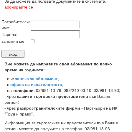
За да можете да ползвате документите в системата,
абонирайте се
Потребителско
име:
Парола:
запомни ме:
Вие можете да направите своя абонамент по всяко
време на годината:
-
със
завяка за абонамент
;
- в
офиса на издателството
;
- на
телефони
: 02/981-13-76; 088/240-03-10; 02/981-13-93;
- чрез
нашите търговски представители
във Вашия
регион;
- чрез
разпространителските фирми
- Партньори на ИК
"Труд и право".
Информация за търговските ни представители във Вашия
регион можете да получите на телефон: 02/981-13-93.