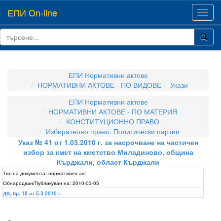
ЕПИ On-line
Toggl
navig
ЕПИ Нормативни актове
НОРМАТИВНИ АКТОВЕ - ПО ВИДОВЕ
Укази
ЕПИ Нормативни актове
НОРМАТИВНИ АКТОВЕ - ПО МАТЕРИЯ
КОНСТИТУЦИОННО ПРАВО
Избирателно право. Политически партии
Указ № 41 от 1.03.2010 г. за насрочване на частичен
избор за кмет на кметство Миладиново, община
Кърджали, област Кърджали
Тип на документа:
нормативен акт
Обнародван/Публикуван на:
2010-03-05
ДВ, бр. 18 от 5.3.2010 г.