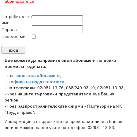
абонирайте се
Потребителско
име:
Парола:
запомни ме:
Вие можете да направите своя абонамент по всяко
време на годината:
-
със
завяка за абонамент
;
- в
офиса на издателството
;
- на
телефони
: 02/981-13-76; 088/240-03-10; 02/981-13-93;
- чрез
нашите търговски представители
във Вашия
регион;
- чрез
разпространителските фирми
- Партньори на ИК
"Труд и право".
Информация за търговските ни представители във Вашия
регион можете да получите на телефон: 02/981-13-93.