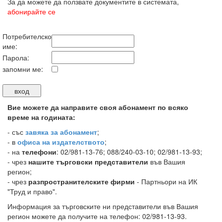
За да можете да ползвате документите в системата,
абонирайте се
Потребителско
име:
Парола:
запомни ме:
Вие можете да направите своя абонамент по всяко
време на годината:
-
със
завяка за абонамент
;
- в
офиса на издателството
;
- на
телефони
: 02/981-13-76; 088/240-03-10; 02/981-13-93;
- чрез
нашите търговски представители
във Вашия
регион;
- чрез
разпространителските фирми
- Партньори на ИК
"Труд и право".
Информация за търговските ни представители във Вашия
регион можете да получите на телефон: 02/981-13-93.