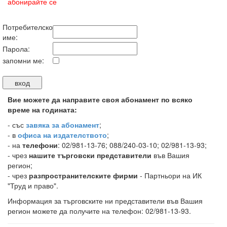
абонирайте се
Потребителско
име:
Парола:
запомни ме:
Вие можете да направите своя абонамент по всяко
време на годината:
-
със
завяка за абонамент
;
- в
офиса на издателството
;
- на
телефони
: 02/981-13-76; 088/240-03-10; 02/981-13-93;
- чрез
нашите търговски представители
във Вашия
регион;
- чрез
разпространителските фирми
- Партньори на ИК
"Труд и право".
Информация за търговските ни представители във Вашия
регион можете да получите на телефон: 02/981-13-93.