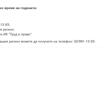
ко време на годината:
-13-93;
я регион;
а ИК "Труд и право".
ашия регион можете да получите на телефон: 02/981-13-93.