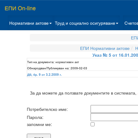
ЕПИ On-line
Нормативни актове
Труд и социално осигуряване
Счето
ЕПИ
ЕПИ Нормативни актове
Н
Указ № 5 от 16.01.20
Тип на документа:
нормативен акт
Обнародван/Публикуван на:
2009-02-03
ДВ, бр. 9 от 3.2.2009 г.
За да можете да ползвате документите в системата,
Потребителско име:
Парола:
запомни ме: