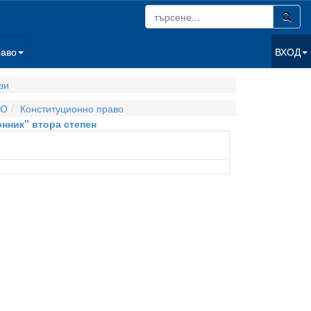
раво
ВХОД
зи
ВО
Конституционно право
онник" втора степен