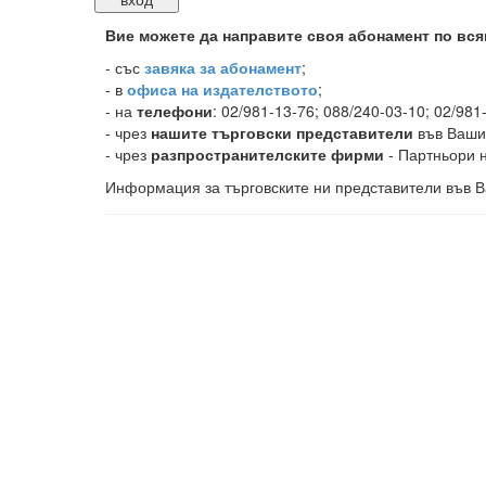
Вие можете да направите своя абонамент по вся
-
със
завяка за абонамент
;
- в
офиса на издателството
;
- на
телефони
: 02/981-13-76; 088/240-03-10; 02/981
- чрез
нашите търговски представители
във Ваши
- чрез
разпространителските фирми
- Партньори н
Информация за търговските ни представители във В