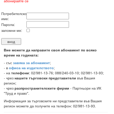
абонирайте се
Потребителско
име:
Парола:
запомни ме:
Вие можете да направите своя абонамент по всяко
време на годината:
-
със
завяка за абонамент
;
- в
офиса на издателството
;
- на
телефони
: 02/981-13-76; 088/240-03-10; 02/981-13-93;
- чрез
нашите търговски представители
във Вашия
регион;
- чрез
разпространителските фирми
- Партньори на ИК
"Труд и право".
Информация за търговските ни представители във Вашия
регион можете да получите на телефон: 02/981-13-93.