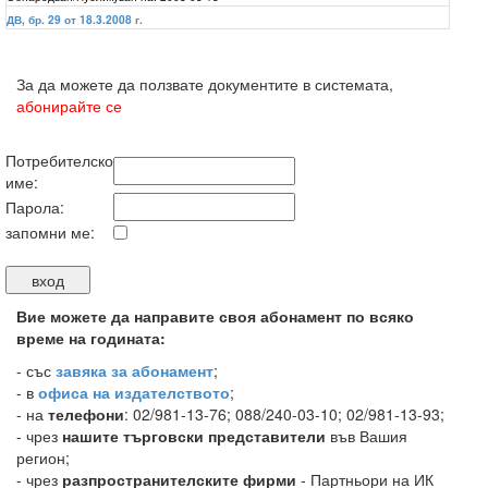
ДВ, бр. 29 от 18.3.2008 г.
За да можете да ползвате документите в системата,
абонирайте се
Потребителско
име:
Парола:
запомни ме:
Вие можете да направите своя абонамент по всяко
време на годината:
-
със
завяка за абонамент
;
- в
офиса на издателството
;
- на
телефони
: 02/981-13-76; 088/240-03-10; 02/981-13-93;
- чрез
нашите търговски представители
във Вашия
регион;
- чрез
разпространителските фирми
- Партньори на ИК