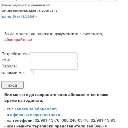
Тип на документа:
нормативен акт
Обнародван/Публикуван на:
2008-03-18
ДВ, бр. 29 от 18.3.2008 г.
За да можете да ползвате документите в системата,
абонирайте се
Потребителско
име:
Парола:
запомни ме:
Вие можете да направите своя абонамент по всяко
време на годината:
-
със
завяка за абонамент
;
- в
офиса на издателството
;
- на
телефони
: 02/981-13-76; 088/240-03-10; 02/981-13-93;
- чрез
нашите търговски представители
във Вашия