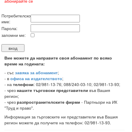
абонирайте се
Потребителско
име:
Парола:
запомни ме:
Вие можете да направите своя абонамент по всяко
време на годината:
-
със
завяка за абонамент
;
- в
офиса на издателството
;
- на
телефони
: 02/981-13-76; 088/240-03-10; 02/981-13-93;
- чрез
нашите търговски представители
във Вашия
регион;
- чрез
разпространителските фирми
- Партньори на ИК
"Труд и право".
Информация за търговските ни представители във Вашия
регион можете да получите на телефон: 02/981-13-93.