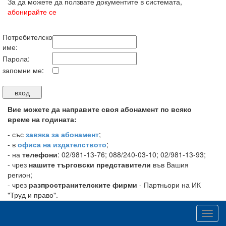
За да можете да ползвате документите в системата,
абонирайте се
Потребителско
име:
Парола:
запомни ме:
Вие можете да направите своя абонамент по всяко
време на годината:
-
със
завяка за абонамент
;
- в
офиса на издателството
;
- на
телефони
: 02/981-13-76; 088/240-03-10; 02/981-13-93;
- чрез
нашите търговски представители
във Вашия
регион;
- чрез
разпространителските фирми
- Партньори на ИК
"Труд и право".
Информация за търговските ни представители във Вашия
Toggl
регион можете да получите на телефон: 02/981-13-93.
navig