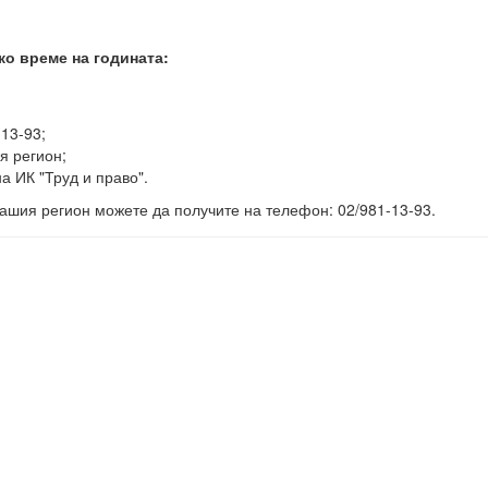
ко време на годината:
-13-93;
я регион;
а ИК "Труд и право".
ашия регион можете да получите на телефон: 02/981-13-93.