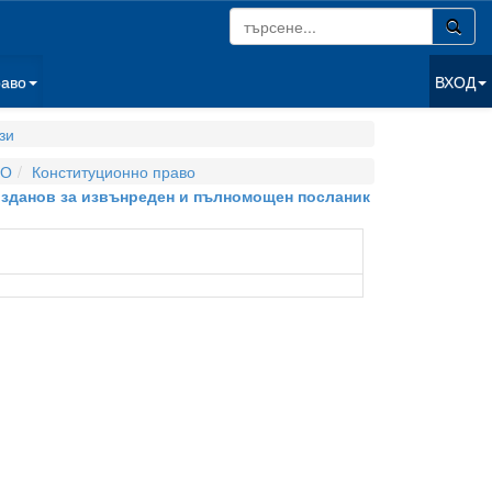
раво
ВХОД
зи
ВО
Конституционно право
розданов за извънреден и пълномощен посланик