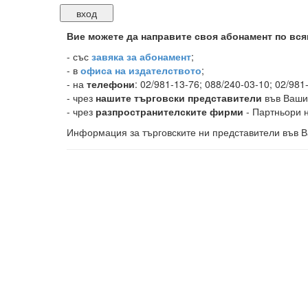
Вие можете да направите своя абонамент по вся
-
със
завяка за абонамент
;
- в
офиса на издателството
;
- на
телефони
: 02/981-13-76; 088/240-03-10; 02/981
- чрез
нашите търговски представители
във Ваши
- чрез
разпространителските фирми
- Партньори н
Информация за търговските ни представители във В