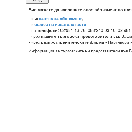
Вие можете да направите своя абонамент по вся
-
със
завяка за абонамент
;
- в
офиса на издателството
;
- на
телефони
: 02/981-13-76; 088/240-03-10; 02/981
- чрез
нашите търговски представители
във Ваши
- чрез
разпространителските фирми
- Партньори н
Информация за търговските ни представители във В