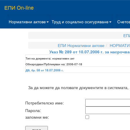
ЕПИ On-line
Нормативни актове
Труд и социално осигуряване
Счето
ЕПИ
ЕПИ Нормативни актове
НОРМАТИВ
Указ № 289 от 10.07.2006 г. за насрочв
Тип на документа:
нормативен акт
Обнародван/Публикуван на:
2006-07-18
ДВ, бр. 58 от 18.07.2006 г.
За да можете да ползвате документите в системата,
Потребителско име:
Парола:
запомни ме: