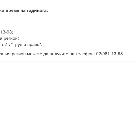
ко време на годината:
-13-93;
я регион;
а ИК "Труд и право".
ашия регион можете да получите на телефон: 02/981-13-93.