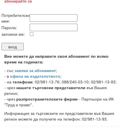
абонирайте се
Потребителско
име:
Парола:
запомни ме:
Вие можете да направите своя абонамент по всяко
време на годината:
-
със
завяка за абонамент
;
- в
офиса на издателството
;
- на
телефони
: 02/981-13-76; 088/240-03-10; 02/981-13-93;
- чрез
нашите търговски представители
във Вашия
регион;
- чрез
разпространителските фирми
- Партньори на ИК
"Труд и право".
Информация за търговските ни представители във Вашия
регион можете да получите на телефон: 02/981-13-93.