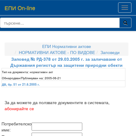
ЕПИ On-line
Toggl
navig
ЕПИ Нормативни актове
НОРМАТИВНИ АКТОВЕ - ПО ВИДОВЕ
Заповеди
Заповед № РД-378 от 29.03.2005 г. за заличаване от
Държавния регистър на защитени природни обекти
Тип на документа:
нормативен акт
Обнародван/Публикуван на:
2005-06-21
ДВ, бр. 51 от 21.6.2005 г.
За да можете да ползвате документите в системата,
абонирайте се
Потребителско
име: