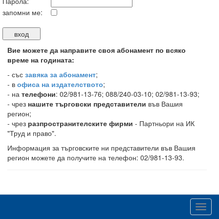
Парола:
запомни ме:
Вие можете да направите своя абонамент по всяко
време на годината:
-
със
завяка за абонамент
;
- в
офиса на издателството
;
- на
телефони
: 02/981-13-76; 088/240-03-10; 02/981-13-93;
- чрез
нашите търговски представители
във Вашия
регион;
- чрез
разпространителските фирми
- Партньори на ИК
"Труд и право".
Информация за търговските ни представители във Вашия
регион можете да получите на телефон: 02/981-13-93.
Toggl
navig