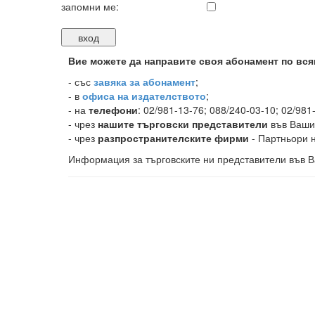
запомни ме:
Вие можете да направите своя абонамент по вся
-
със
завяка за абонамент
;
- в
офиса на издателството
;
- на
телефони
: 02/981-13-76; 088/240-03-10; 02/981
- чрез
нашите търговски представители
във Ваши
- чрез
разпространителските фирми
- Партньори н
Информация за търговските ни представители във В