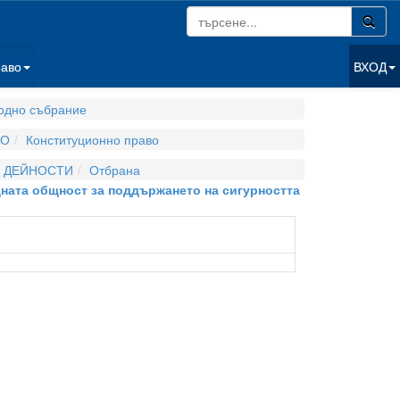
раво
ВХОД
одно събрание
ВО
Конституционно право
И ДЕЙНОСТИ
Отбрана
одната общност за поддържането на сигурността