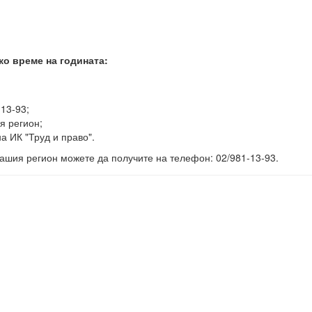
ко време на годината:
-13-93;
я регион;
а ИК "Труд и право".
ашия регион можете да получите на телефон: 02/981-13-93.