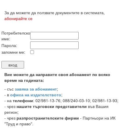
За да можете да ползвате документите в системата,
абонирайте се
Потребителско
име:
Парола:
запомни ме:
Вие можете да направите своя абонамент по всяко
време на годината:
-
със
завяка за абонамент
;
- в
офиса на издателството
;
- на
телефони
: 02/981-13-76; 088/240-03-10; 02/981-13-93;
- чрез
нашите търговски представители
във Вашия
регион;
- чрез
разпространителските фирми
- Партньори на ИК
"Труд и право".