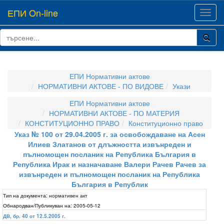
ЕПИ On-line
Toggl
navig
ЕПИ Нормативни актове
НОРМАТИВНИ АКТОВЕ - ПО ВИДОВЕ
Укази
ЕПИ Нормативни актове
НОРМАТИВНИ АКТОВЕ - ПО МАТЕРИЯ
КОНСТИТУЦИОННО ПРАВО
Конституционно право
Указ № 100 от 29.04.2005 г. за освобождаване на Асен
Илиев Златанов от длъжността извънреден и
пълномощен посланик на Република България в
Република Ирак и назначаване Валери Рачев Рачев за
извънреден и пълномощен посланик на Република
България в Републик
Тип на документа:
нормативен акт
Обнародван/Публикуван на:
2005-05-12
ДВ, бр. 40 от 12.5.2005 г.