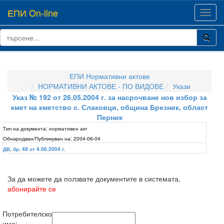
ЕПИ On-line
Toggl
navig
ЕПИ Нормативни актове
НОРМАТИВНИ АКТОВЕ - ПО ВИДОВЕ
Укази
Указ № 192 от 26.05.2004 г. за насрочване нов избор за
кмет на кметство с. Слаковци, община Брезник, област
Перник
Тип на документа:
нормативен акт
Обнародван/Публикуван на:
2004-06-04
ДВ, бр. 48 от 4.06.2004 г.
За да можете да ползвате документите в системата,
абонирайте се
Потребителско
име: