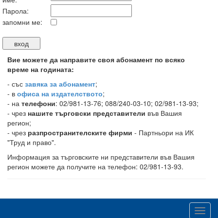
Парола:
запомни ме:
Вие можете да направите своя абонамент по всяко
време на годината:
-
със
завяка за абонамент
;
- в
офиса на издателството
;
- на
телефони
: 02/981-13-76; 088/240-03-10; 02/981-13-93;
- чрез
нашите търговски представители
във Вашия
регион;
- чрез
разпространителските фирми
- Партньори на ИК
"Труд и право".
Информация за търговските ни представители във Вашия
регион можете да получите на телефон: 02/981-13-93.
Toggl