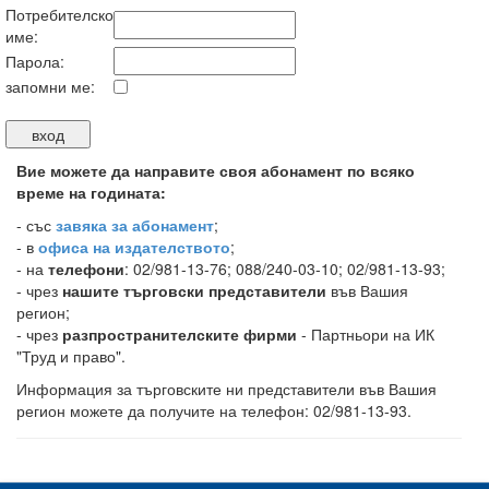
Потребителско
име:
Парола:
запомни ме:
Вие можете да направите своя абонамент по всяко
време на годината:
-
със
завяка за абонамент
;
- в
офиса на издателството
;
- на
телефони
: 02/981-13-76; 088/240-03-10; 02/981-13-93;
- чрез
нашите търговски представители
във Вашия
регион;
- чрез
разпространителските фирми
- Партньори на ИК
"Труд и право".
Информация за търговските ни представители във Вашия
регион можете да получите на телефон: 02/981-13-93.