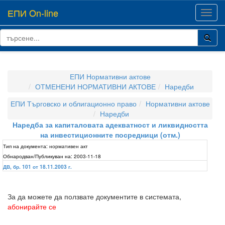
ЕПИ On-line
Toggl
navig
ЕПИ Нормативни актове
ОТМЕНЕНИ НОРМАТИВНИ АКТОВЕ
Наредби
ЕПИ Търговско и облигационно право
Нормативни актове
Наредби
Наредба за капиталовата адекватност и ликвидността
на инвестиционните посредници (отм.)
Тип на документа:
нормативен акт
Обнародван/Публикуван на:
2003-11-18
ДВ, бр. 101 от 18.11.2003 г.
За да можете да ползвате документите в системата,
абонирайте се