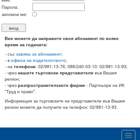
Парола:
запомни ме:
Вие можете да направите своя абонамент по всяко
време на годината:
-
със
завяка за абонамент
;
- в
офиса на издателството
;
- на
телефони
: 02/981-13-76; 088/240-03-10; 02/981-13-93;
- чрез
нашите търговски представители
във Вашия
регион;
- чрез
разпространителските фирми
- Партньори на ИК
"Труд и право".
Информация за търговските ни представители във Вашия
регион можете да получите на телефон: 02/981-13-93.
Toggl