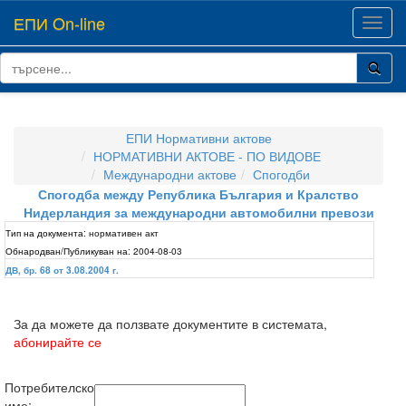
ЕПИ On-line
Toggl
navig
ЕПИ Нормативни актове
НОРМАТИВНИ АКТОВЕ - ПО ВИДОВЕ
Международни актове
Спогодби
Спогодба между Република България и Кралство
Нидерландия за международни автомобилни превози
Тип на документа:
нормативен акт
Обнародван/Публикуван на:
2004-08-03
ДВ, бр. 68 от 3.08.2004 г.
За да можете да ползвате документите в системата,
абонирайте се
Потребителско
име: