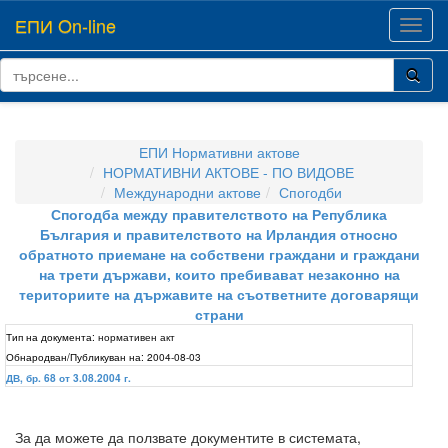
ЕПИ On-line
Toggl
navig
ЕПИ Нормативни актове
НОРМАТИВНИ АКТОВЕ - ПО ВИДОВЕ
Международни актове
Спогодби
Спогодба между правителството на Република
България и правителството на Ирландия относно
обратното приемане на собствени граждани и граждани
на трети държави, които пребивават незаконно на
териториите на държавите на съответните договарящи
страни
Тип на документа:
нормативен акт
Обнародван/Публикуван на:
2004-08-03
ДВ, бр. 68 от 3.08.2004 г.
За да можете да ползвате документите в системата,