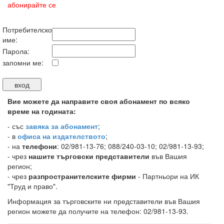
абонирайте се
Потребителско
име:
Парола:
запомни ме:
Вие можете да направите своя абонамент по всяко
време на годината:
-
със
завяка за абонамент
;
- в
офиса на издателството
;
- на
телефони
: 02/981-13-76; 088/240-03-10; 02/981-13-93;
- чрез
нашите търговски представители
във Вашия
регион;
- чрез
разпространителските фирми
- Партньори на ИК
"Труд и право".
Информация за търговските ни представители във Вашия
регион можете да получите на телефон: 02/981-13-93.