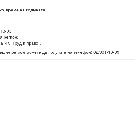
ко време на годината:
-13-93;
я регион;
а ИК "Труд и право".
ашия регион можете да получите на телефон: 02/981-13-93.