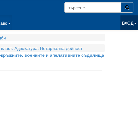
раво
ВХОД
дби
власт. Адвокатура. Нотариална дейност
, окръжните, военните и апелативните съдилища