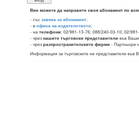
Вие можете да направите своя абонамент по вся
-
със
завяка за абонамент
;
- в
офиса на издателството
;
- на
телефони
: 02/981-13-76; 088/240-03-10; 02/981
- чрез
нашите търговски представители
във Ваши
- чрез
разпространителските фирми
- Партньори н
Информация за търговските ни представители във В