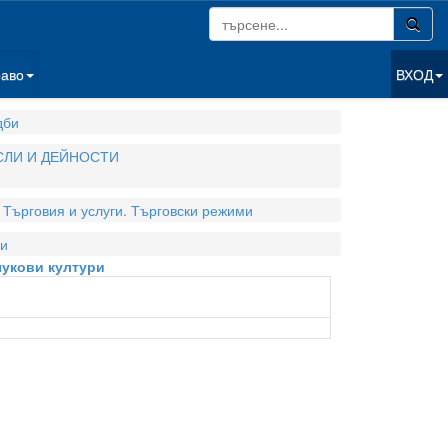
раво
ВХОД
дби
СЛИ И ДЕЙНОСТИ
Търговия и услуги. Търговски режими
и
чукови култури