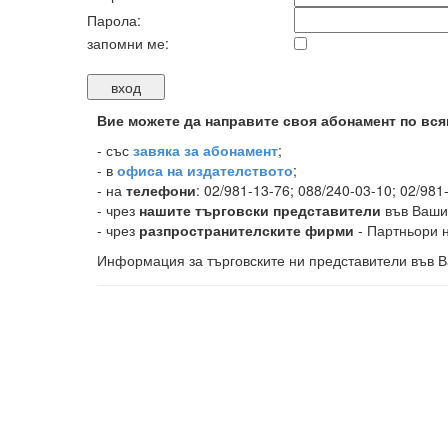
Парола:
запомни ме:
Вие можете да направите своя абонамент по вся
-
със
завяка за абонамент
;
- в
офиса на издателството
;
- на
телефони
: 02/981-13-76; 088/240-03-10; 02/981
- чрез
нашите търговски представители
във Ваши
- чрез
разпространителските фирми
- Партньори н
Информация за търговските ни представители във В