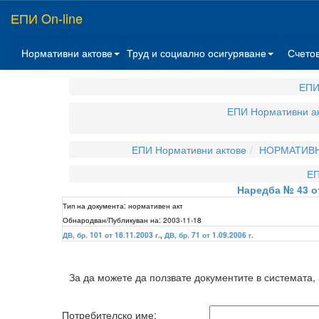
ЕПИ On-line
Нормативни актове
Труд и социално осигуряване
Счето
ЕПИ
ЕПИ Нормативни а
ЕПИ Нормативни актове
НОРМАТИВН
ЕП
Наредба № 43 от
Тип на документа:
нормативен акт
Обнародван/Публикуван на:
2003-11-18
ДВ, бр. 101 от 18.11.2003 г.
,
ДВ, бр. 71 от 1.09.2006 г.
За да можете да ползвате документите в системата,
Потребителско име: