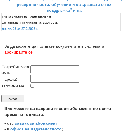
резервни части, обучение и свързаната с тях
поддръжка" и на
Тип на документа:
нормативен акт
Обнародван/Публикуван на:
2026-02-27
ДВ, бр. 23 от 27.2.2026 г.
За да можете да ползвате документите в системата,
абонирайте се
Потребителско
име:
Парола:
запомни ме:
Вие можете да направите своя абонамент по всяко
време на годината:
-
със
завяка за абонамент
;
- в
офиса на издателството
;