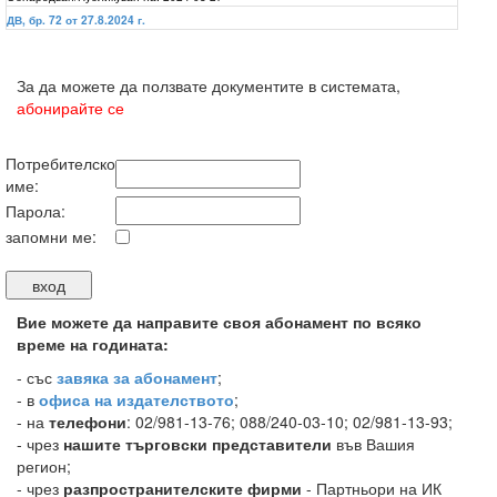
ДВ, бр. 72 от 27.8.2024 г.
За да можете да ползвате документите в системата,
абонирайте се
Потребителско
име:
Парола:
запомни ме:
Вие можете да направите своя абонамент по всяко
време на годината:
-
със
завяка за абонамент
;
- в
офиса на издателството
;
- на
телефони
: 02/981-13-76; 088/240-03-10; 02/981-13-93;
- чрез
нашите търговски представители
във Вашия
регион;
- чрез
разпространителските фирми
- Партньори на ИК