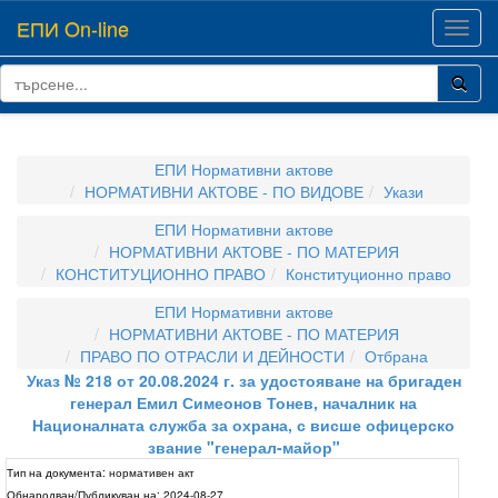
ЕПИ On-line
Toggl
navig
ЕПИ Нормативни актове
НОРМАТИВНИ АКТОВЕ - ПО ВИДОВЕ
Укази
ЕПИ Нормативни актове
НОРМАТИВНИ АКТОВЕ - ПО МАТЕРИЯ
КОНСТИТУЦИОННО ПРАВО
Конституционно право
ЕПИ Нормативни актове
НОРМАТИВНИ АКТОВЕ - ПО МАТЕРИЯ
ПРАВО ПО ОТРАСЛИ И ДЕЙНОСТИ
Отбрана
Указ № 218 от 20.08.2024 г. за удостояване на бригаден
генерал Емил Симеонов Тонев, началник на
Националната служба за охрана, с висше офицерско
звание "генерал-майор"
Тип на документа:
нормативен акт
Обнародван/Публикуван на:
2024-08-27