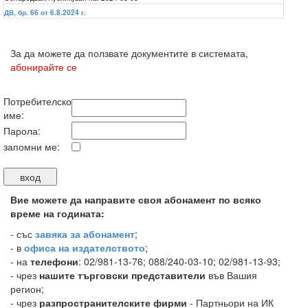
ДВ, бр. 66 от 6.8.2024 г.
За да можете да ползвате документите в системата,
абонирайте се
Потребителско
име:
Парола:
запомни ме:
Вие можете да направите своя абонамент по всяко
време на годината:
-
със
завяка за абонамент
;
- в
офиса на издателството
;
- на
телефони
: 02/981-13-76; 088/240-03-10; 02/981-13-93;
- чрез
нашите търговски представители
във Вашия
регион;
- чрез
разпространителските фирми
- Партньори на ИК