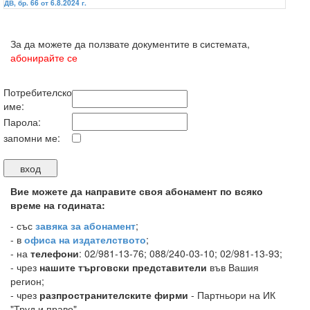
ДВ, бр. 66 от 6.8.2024 г.
За да можете да ползвате документите в системата,
абонирайте се
Потребителско
име:
Парола:
запомни ме:
Вие можете да направите своя абонамент по всяко
време на годината:
-
със
завяка за абонамент
;
- в
офиса на издателството
;
- на
телефони
: 02/981-13-76; 088/240-03-10; 02/981-13-93;
- чрез
нашите търговски представители
във Вашия
регион;
- чрез
разпространителските фирми
- Партньори на ИК
"Труд и право".