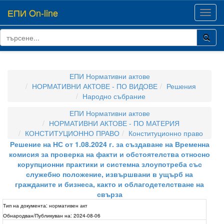
ЕПИ On-line
Toggl
navig
ЕПИ Нормативни актове
НОРМАТИВНИ АКТОВЕ - ПО ВИДОВЕ
Решения
Народно събрание
ЕПИ Нормативни актове
НОРМАТИВНИ АКТОВЕ - ПО МАТЕРИЯ
КОНСТИТУЦИОННО ПРАВО
Конституционно право
Решение на НС от 1.08.2024 г. за създаване на Временна
комисия за проверка на факти и обстоятелства относно
корупционни практики и системна злоупотреба със
служебно положение, извършвани в ущърб на
гражданите и бизнеса, както и облагодетелстване на
свърза
Тип на документа:
нормативен акт
Обнародван/Публикуван на:
2024-08-06