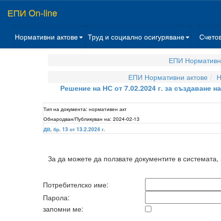
ЕПИ On-line
Нормативни актове
Труд и социално осигуряване
Счето
ЕПИ Нормативн
ЕПИ Нормативни актове
Н
Решение на НС от 7.02.2024 г. за създаване 
Тип на документа:
нормативен акт
Обнародван/Публикуван на:
2024-02-13
ДВ, бр. 13 от 13.2.2024 г.
За да можете да ползвате документите в системата,
Потребителско име:
Парола:
запомни ме: