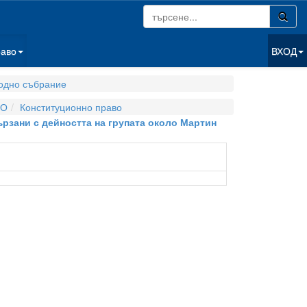
раво
ВХОД
одно събрание
ВО
Конституционно право
вързани с дейността на групата около Мартин