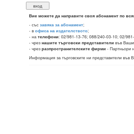
Вие можете да направите своя абонамент по вся
-
със
завяка за абонамент
;
- в
офиса на издателството
;
- на
телефони
: 02/981-13-76; 088/240-03-10; 02/981
- чрез
нашите търговски представители
във Ваши
- чрез
разпространителските фирми
- Партньори н
Информация за търговските ни представители във В