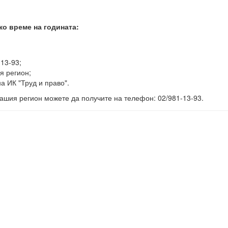
ко време на годината:
-13-93;
я регион;
а ИК "Труд и право".
ашия регион можете да получите на телефон: 02/981-13-93.