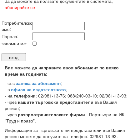
За да можете да ползвате документите в системата,
абонирайте се
Потребителско
име:
Парола:
запомни ме:
Вие можете да направите своя абонамент по всяко
време на годината:
-
със
завяка за абонамент
;
- в
офиса на издателството
;
- на
телефони
: 02/981-13-76; 088/240-03-10; 02/981-13-93;
- чрез
нашите търговски представители
във Вашия
регион;
- чрез
разпространителските фирми
- Партньори на ИК
"Труд и право".
Информация за търговските ни представители във Вашия
регион можете да получите на телефон: 02/981-13-93.