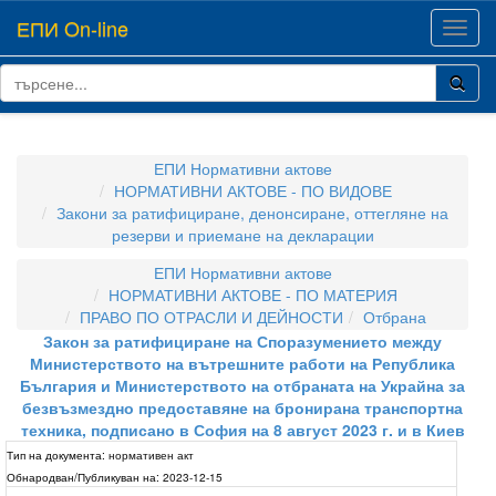
ЕПИ On-line
Toggl
navig
ЕПИ Нормативни актове
НОРМАТИВНИ АКТОВЕ - ПО ВИДОВЕ
Закони за ратифициране, денонсиране, оттегляне на
резерви и приемане на декларации
ЕПИ Нормативни актове
НОРМАТИВНИ АКТОВЕ - ПО МАТЕРИЯ
ПРАВО ПО ОТРАСЛИ И ДЕЙНОСТИ
Отбрана
Закон за ратифициране на Споразумението между
Министерството на вътрешните работи на Република
България и Министерството на отбраната на Украйна за
безвъзмездно предоставяне на бронирана транспортна
техника, подписано в София на 8 август 2023 г. и в Киев
Тип на документа:
нормативен акт
Обнародван/Публикуван на:
2023-12-15