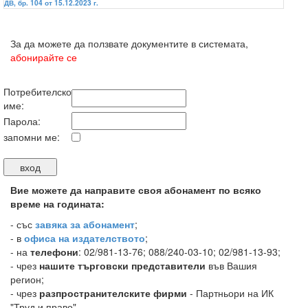
ДВ, бр. 104 от 15.12.2023 г.
За да можете да ползвате документите в системата,
абонирайте се
Потребителско
име:
Парола:
запомни ме:
Вие можете да направите своя абонамент по всяко
време на годината:
-
със
завяка за абонамент
;
- в
офиса на издателството
;
- на
телефони
: 02/981-13-76; 088/240-03-10; 02/981-13-93;
- чрез
нашите търговски представители
във Вашия
регион;
- чрез
разпространителските фирми
- Партньори на ИК
"Труд и право".