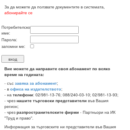
За да можете да ползвате документите в системата,
абонирайте се
Потребителско
име:
Парола:
запомни ме:
Вие можете да направите своя абонамент по всяко
време на годината:
-
със
завяка за абонамент
;
- в
офиса на издателството
;
- на
телефони
: 02/981-13-76; 088/240-03-10; 02/981-13-93;
- чрез
нашите търговски представители
във Вашия
регион;
- чрез
разпространителските фирми
- Партньори на ИК
"Труд и право".
Информация за търговските ни представители във Вашия