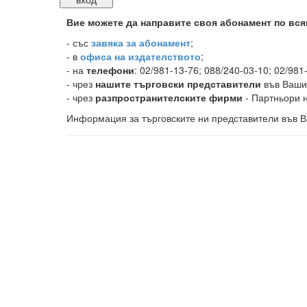
Вие можете да направите своя абонамент по вся
-
със
завяка за абонамент
;
- в
офиса на издателството
;
- на
телефони
: 02/981-13-76; 088/240-03-10; 02/981
- чрез
нашите търговски представители
във Ваши
- чрез
разпространителските фирми
- Партньори н
Информация за търговските ни представители във В