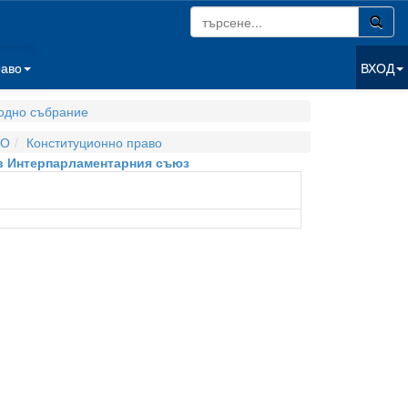
раво
ВХОД
одно събрание
ВО
Конституционно право
е в Интерпарламентарния съюз