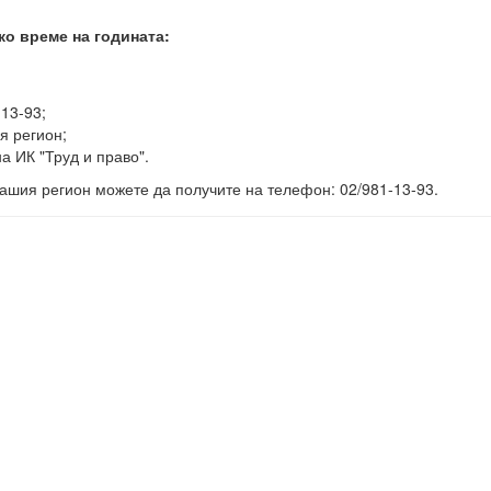
ко време на годината:
-13-93;
я регион;
а ИК "Труд и право".
ашия регион можете да получите на телефон: 02/981-13-93.