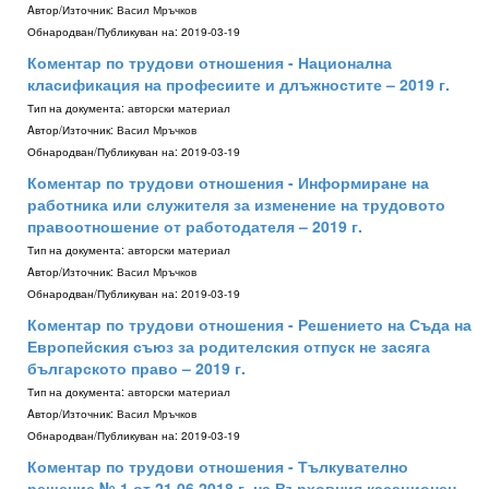
Aвтор/Източник:
Васил Мръчков
Обнародван/Публикуван на:
2019-03-19
Коментар по трудови отношения - Национална
класификация на професиите и длъжностите – 2019 г.
Тип на документа:
авторски материал
Aвтор/Източник:
Васил Мръчков
Обнародван/Публикуван на:
2019-03-19
Коментар по трудови отношения - Информиране на
работника или служителя за изменение на трудовото
правоотношение от работодателя – 2019 г.
Тип на документа:
авторски материал
Aвтор/Източник:
Васил Мръчков
Обнародван/Публикуван на:
2019-03-19
Коментар по трудови отношения - Решението на Съда на
Европейския съюз за родителския отпуск не засяга
българското право – 2019 г.
Тип на документа:
авторски материал
Aвтор/Източник:
Васил Мръчков
Обнародван/Публикуван на:
2019-03-19
Коментар по трудови отношения - Тълкувателно
решение № 1 от 21.06.2018 г. на Върховния касационен