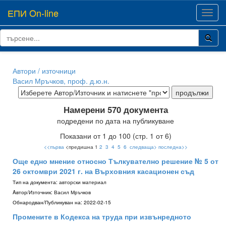
ЕПИ On-line
Toggl
navig
Автори / източници
Васил Мръчков, проф. д.ю.н.
Намерени 570 документа
подредени по дата на публикуване
Показани от 1 до 100 (стр. 1 от 6)
<<първа
<предишна 1
2
3
4
5
6
следваща>
последна>>
Още едно мнение относно Тълкувателно решение № 5 от
26 октомври 2021 г. на Върховния касационен съд
Тип на документа:
авторски материал
Aвтор/Източник:
Васил Мръчков
Обнародван/Публикуван на:
2022-02-15
Промените в Кодекса на труда при извънредното