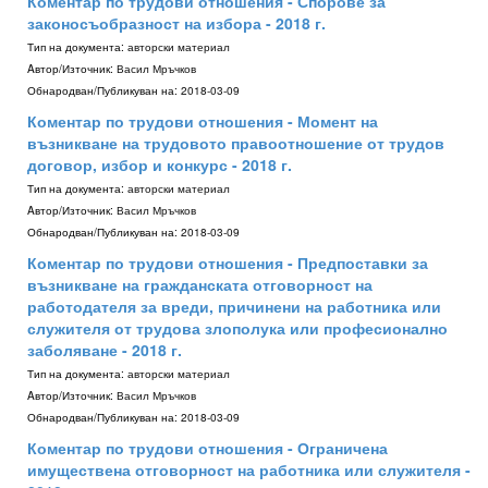
Коментар по трудови отношения - Спорове за
законосъобразност на избора - 2018 г.
Тип на документа:
авторски материал
Aвтор/Източник:
Васил Мръчков
Обнародван/Публикуван на:
2018-03-09
Коментар по трудови отношения - Момент на
възникване на трудовото правоотношение от трудов
договор, избор и конкурс - 2018 г.
Тип на документа:
авторски материал
Aвтор/Източник:
Васил Мръчков
Обнародван/Публикуван на:
2018-03-09
Коментар по трудови отношения - Предпоставки за
възникване на гражданската отговорност на
работодателя за вреди, причинени на работника или
служителя от трудова злополука или професионално
заболяване - 2018 г.
Тип на документа:
авторски материал
Aвтор/Източник:
Васил Мръчков
Обнародван/Публикуван на:
2018-03-09
Коментар по трудови отношения - Ограничена
имуществена отговорност на работника или служителя -