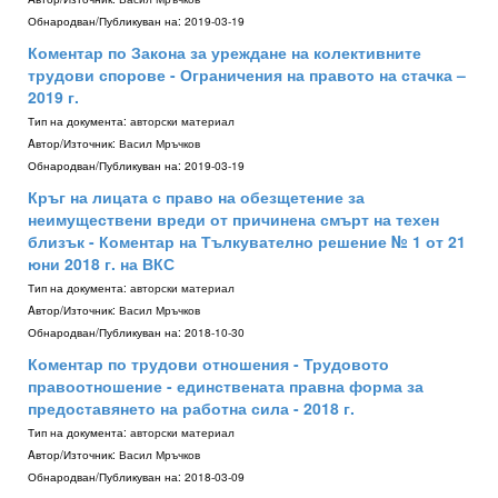
Обнародван/Публикуван на:
2019-03-19
Коментар по Закона за уреждане на колективните
трудови спорове - Ограничения на правото на стачка –
2019 г.
Тип на документа:
авторски материал
Aвтор/Източник:
Васил Мръчков
Обнародван/Публикуван на:
2019-03-19
Кръг на лицата с право на обезщетение за
неимуществени вреди от причинена смърт на техен
близък - Коментар на Тълкувателно решение № 1 от 21
юни 2018 г. на ВКС
Тип на документа:
авторски материал
Aвтор/Източник:
Васил Мръчков
Обнародван/Публикуван на:
2018-10-30
Коментар по трудови отношения - Трудовото
правоотношение - единствената правна форма за
предоставянето на работна сила - 2018 г.
Тип на документа:
авторски материал
Aвтор/Източник:
Васил Мръчков
Обнародван/Публикуван на:
2018-03-09