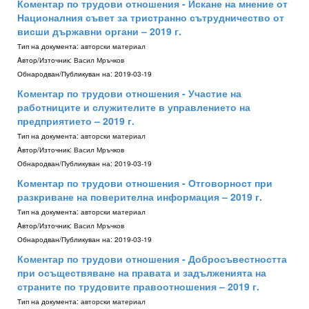
Коментар по трудови отношения - Искане на мнение от
Националния съвет за тристранно сътрудничество от
висши държавни органи – 2019 г.
Тип на документа:
авторски материал
Aвтор/Източник:
Васил Мръчков
Обнародван/Публикуван на:
2019-03-19
Коментар по трудови отношения - Участие на
работниците и служителите в управлението на
предприятието – 2019 г.
Тип на документа:
авторски материал
Aвтор/Източник:
Васил Мръчков
Обнародван/Публикуван на:
2019-03-19
Коментар по трудови отношения - Отговорност при
разкриване на поверителна информация – 2019 г.
Тип на документа:
авторски материал
Aвтор/Източник:
Васил Мръчков
Обнародван/Публикуван на:
2019-03-19
Коментар по трудови отношения - Добросъвестността
при осъществяване на правата и задълженията на
страните по трудовите правоотношения – 2019 г.
Тип на документа:
авторски материал