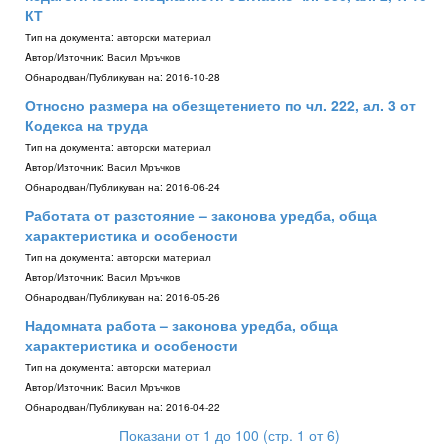
КТ
Тип на документа:
авторски материал
Aвтор/Източник:
Васил Мръчков
Обнародван/Публикуван на:
2016-10-28
Относно размера на обезщетението по чл. 222, ал. 3 от
Кодекса на труда
Тип на документа:
авторски материал
Aвтор/Източник:
Васил Мръчков
Обнародван/Публикуван на:
2016-06-24
Работата от разстояние – законова уредба, обща
характеристика и особености
Тип на документа:
авторски материал
Aвтор/Източник:
Васил Мръчков
Обнародван/Публикуван на:
2016-05-26
Надомната работа – законова уредба, обща
характеристика и особености
Тип на документа:
авторски материал
Aвтор/Източник:
Васил Мръчков
Обнародван/Публикуван на:
2016-04-22
Показани от 1 до 100 (стр. 1 от 6)