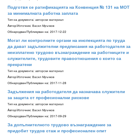
Подготвя се ратификацията на Конвенция № 131 на МОТ
за минималната работна заплата
Тип на документа:
авторски материал
Aвтор/Източник:
Васил Мръчков
Обнародван/Публикуван на:
2017-12-22
Могат ли контролните органи на инспекцията по труда
да дават задължителни предписания на работодателя за
неизплатено трудово възнаграждение на работниците и
служителите, трудовите правоотношения с които са
прекратени
Тип на документа:
авторски материал
Aвтор/Източник:
Васил Мръчков
Обнародван/Публикуван на:
2017-11-28
Задължения на работодателя да назначава служители
за защита от професионални рискове
Тип на документа:
авторски материал
Aвтор/Източник:
Васил Мръчков
Обнародван/Публикуван на:
2017-09-29
За допълнителното трудово възнаграждение за
придобит трудов стаж и професионален опит