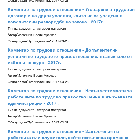
Обнародван/Публикуван на:
2017-03-28
Коментар по трудови отношения - Уговаряне в трудовия
договор и на други условия, които не са уредени в
повелителни разпоредби на закона - 2017г.
Тип на документа:
авторски материал
Aвтор/Източник:
Васил Мръчков
Обнародван/Публикуван на:
2017-03-28
Коментар по трудови отношения - Допълнителни
условия по трудовото правоотношение, възникнало от
избор и конкурс - 2017г.
Тип на документа:
авторски материал
Aвтор/Източник:
Васил Мръчков
Обнародван/Публикуван на:
2017-03-28
Коментар по трудови отношения - Несъвместимости за
работещите по трудово правоотношение в държавната
администрация - 2017г.
Тип на документа:
авторски материал
Aвтор/Източник:
Васил Мръчков
Обнародван/Публикуван на:
2017-03-28
Коментар по трудови отношения - Задължения на
работника или служителя, който изпълнява временна