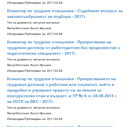
Обнародван/Публикуван на:
2017-03-28
Коментар по трудови отношения - Съдебният контрол за
законосъобразност на подбора - 2017г.
Тип на документа:
авторски материал
Aвтор/Източник:
Васил Мръчков
Обнародван/Публикуван на:
2017-03-28
Коментар по трудови отношения - Прекратяване на
трудовия договор от работодателя без предизвестие с
педагогически специалист - 2017г.
Тип на документа:
авторски материал
Aвтор/Източник:
Васил Мръчков
Обнародван/Публикуван на:
2017-03-28
Коментар по трудови отношения - Прекратяването на
трудовия договор с работник или служител, който е
придобил и упражнил правото си на пенсия за
осигурителен стаж и възраст, и ТР № 6 от 25.06.2014 г.
на ОСГК на ВКС - 2017г.
Тип на документа:
авторски материал
Aвтор/Източник:
Васил Мръчков
Обнародван/Публикуван на:
2017-03-28
Коментар по трудови отношения - Предварителната