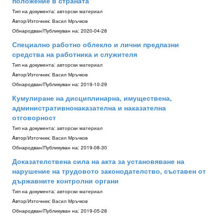
положение в страната
Тип на документа:
авторски материал
Aвтор/Източник:
Васил Мръчков
Обнародван/Публикуван на:
2020-04-28
Специално работно облекло и лични предпазни
средства на работника и служителя
Тип на документа:
авторски материал
Aвтор/Източник:
Васил Мръчков
Обнародван/Публикуван на:
2019-10-29
Кумулиране на дисциплинарна, имуществена,
административнонаказателна и наказателна
отговорност
Тип на документа:
авторски материал
Aвтор/Източник:
Васил Мръчков
Обнародван/Публикуван на:
2019-08-30
Доказателствена сила на акта за установяване на
нарушение на трудовото законодателство, съставен от
държавните контролни органи
Тип на документа:
авторски материал
Aвтор/Източник:
Васил Мръчков
Обнародван/Публикуван на:
2019-05-28