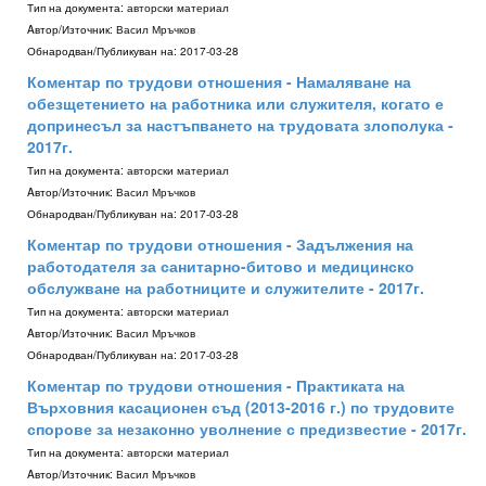
Тип на документа:
авторски материал
Aвтор/Източник:
Васил Мръчков
Обнародван/Публикуван на:
2017-03-28
Коментар по трудови отношения - Намаляване на
обезщетението на работника или служителя, когато е
допринесъл за настъпването на трудовата злополука -
2017г.
Тип на документа:
авторски материал
Aвтор/Източник:
Васил Мръчков
Обнародван/Публикуван на:
2017-03-28
Коментар по трудови отношения - Задължения на
работодателя за санитарно-битово и медицинско
обслужване на работниците и служителите - 2017г.
Тип на документа:
авторски материал
Aвтор/Източник:
Васил Мръчков
Обнародван/Публикуван на:
2017-03-28
Коментар по трудови отношения - Практиката на
Върховния касационен съд (2013-2016 г.) по трудовите
спорове за незаконно уволнение с предизвестие - 2017г.
Тип на документа:
авторски материал
Aвтор/Източник:
Васил Мръчков