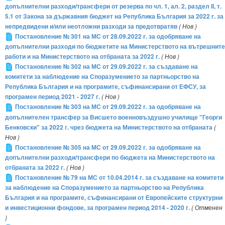
допълнителни разходи/трансфери от резерва по чл. 1, ал. 2, раздел ІІ, т.
5.1 от Закона за държавния бюджет на Република България за 2022 г. за
непредвидени и/или неотложни разходи за предотвратяв
( Нов )
Постановление № 301 на МС от 28.09.2022 г. за одобряване на
допълнителни разходи по бюджетите на Министерството на вътрешните
работи и на Министерството на отбраната за 2022 г.
( Нов )
Постановление № 302 на МС от 29.09.2022 г. за създаване на
комитети за наблюдение на Споразумението за партньорство на
Република България и на програмите, съфинансирани от ЕФСУ, за
програмен период 2021 - 2027 г.
( Нов )
Постановление № 303 на МС от 29.09.2022 г. за одобряване на
допълнителен трансфер за Висшето военновъздушно училище "Георги
Бенковски" за 2022 г. чрез бюджета на Министерството на отбраната
(
Нов )
Постановление № 305 на МС от 29.09.2022 г. за одобряване на
допълнителни разходи/трансфери по бюджета на Министерството на
отбраната за 2022 г.
( Нов )
Постановление № 79 на МС от 10.04.2014 г. за създаване на комитети
за наблюдение на Споразумението за партньорство на Република
България и на програмите, съфинансирани от Европейските структурни
и инвестиционни фондове, за програмен период 2014 - 2020 г.
( Отменен
)