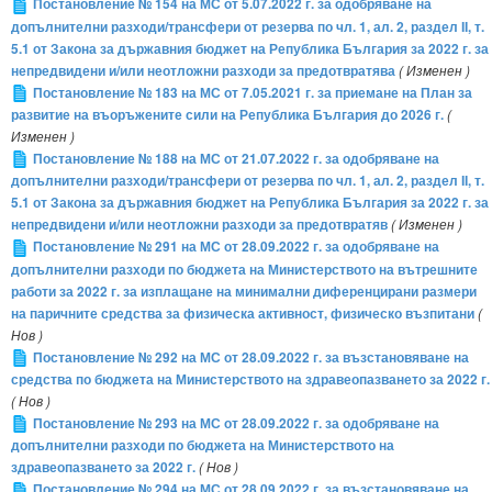
Постановление № 154 на МС от 5.07.2022 г. за одобряване на
допълнителни разходи/трансфери от резерва по чл. 1, ал. 2, раздел ІІ, т.
5.1 от Закона за държавния бюджет на Република България за 2022 г. за
непредвидени и/или неотложни разходи за предотвратява
( Изменен )
Постановление № 183 на МС от 7.05.2021 г. за приемане на План за
развитие на въоръжените сили на Република България до 2026 г.
(
Изменен )
Постановление № 188 на МС от 21.07.2022 г. за одобряване на
допълнителни разходи/трансфери от резерва по чл. 1, ал. 2, раздел ІІ, т.
5.1 от Закона за държавния бюджет на Република България за 2022 г. за
непредвидени и/или неотложни разходи за предотвратяв
( Изменен )
Постановление № 291 на МС от 28.09.2022 г. за одобряване на
допълнителни разходи по бюджета на Министерството на вътрешните
работи за 2022 г. за изплащане на минимални диференцирани размери
на паричните средства за физическа активност, физическо възпитани
(
Нов )
Постановление № 292 на МС от 28.09.2022 г. за възстановяване на
средства по бюджета на Министерството на здравеопазването за 2022 г.
( Нов )
Постановление № 293 на МС от 28.09.2022 г. за одобряване на
допълнителни разходи по бюджета на Министерството на
здравеопазването за 2022 г.
( Нов )
Постановление № 294 на МС от 28.09.2022 г. за възстановяване на