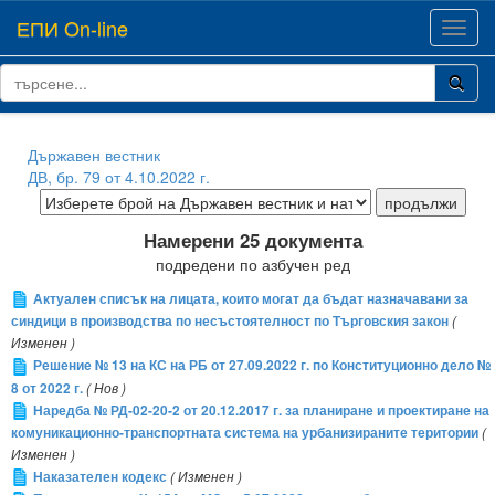
ЕПИ On-line
Toggl
navig
Държавен вестник
ДВ, бр. 79 от 4.10.2022 г.
Намерени 25 документа
подредени по азбучен ред
Актуален списък на лицата, които могат да бъдат назначавани за
синдици в производства по несъстоятелност по Търговския закон
(
Изменен )
Решение № 13 на КС на РБ от 27.09.2022 г. по Конституционно дело №
8 от 2022 г.
( Нов )
Наредба № РД-02-20-2 от 20.12.2017 г. за планиране и проектиране на
комуникационно-транспортната система на урбанизираните територии
(
Изменен )
Наказателен кодекс
( Изменен )