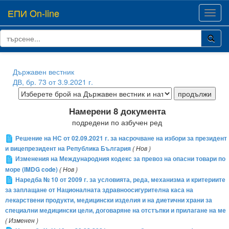
ЕПИ On-line
Toggl
navig
Държавен вестник
ДВ, бр. 73 от 3.9.2021 г.
Намерени 8 документа
подредени по азбучен ред
Решение на НС от 02.09.2021 г. за насрочване на избори за президент
и вицепрезидент на Република България
( Нов )
Изменения на Международния кодекс за превоз на опасни товари по
море (IMDG code)
( Нов )
Наредба № 10 от 2009 г. за условията, реда, механизма и критериите
за заплащане от Националната здравноосигурителна каса на
лекарствени продукти, медицински изделия и на диетични храни за
специални медицински цели, договаряне на отстъпки и прилагане на ме
( Изменен )