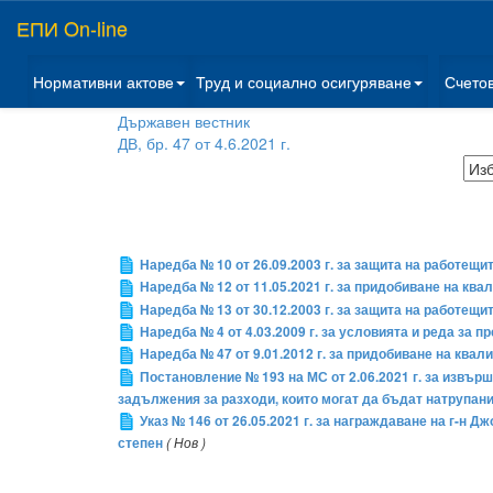
ЕПИ On-line
Нормативни актове
Труд и социално осигуряване
Счето
Държавен вестник
ДВ, бр. 47 от 4.6.2021 г.
Наредба № 10 от 26.09.2003 г. за защита на работещи
Наредба № 12 от 11.05.2021 г. за придобиване на к
Наредба № 13 от 30.12.2003 г. за защита на работещи
Наредба № 4 от 4.03.2009 г. за условията и реда за 
Наредба № 47 от 9.01.2012 г. за придобиване на ква
Постановление № 193 на МС от 2.06.2021 г. за извъ
задължения за разходи, които могат да бъдат натрупани
Указ № 146 от 26.05.2021 г. за награждаване на г-н
степен
( Нов )