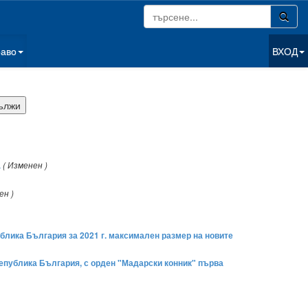
раво
ВХОД
а
( Изменен )
ен )
блика България за 2021 г. максимален размер на новите
 Република България, с орден "Мадарски конник" първа