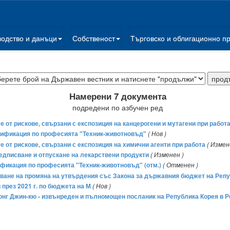
водство и данъци
Собственост
Търговско и облигационно п
Намерени 7 документа
подредени по азбучен ред
те от рискове, свързани с експозиция на канцерогени и мутагени при работ
валификация по професията "Техник-животновъд"
( Нов )
те от рискове, свързани с експозиция на химични агенти при работа
( Измен
предписване и отпускане на лекарствени продукти
( Изменен )
лификация по професията "Техник-животновъд" (отм.)
( Отменен )
ршване на промяна на утвърдения със Закона за държавния бюджет на Репу
 през 2021 г. по бюджета на М
( Нов )
 Джонг Джин-кю - извънреден и пълномощен посланик на Република Корея в