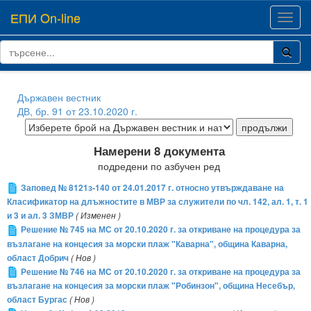
ЕПИ On-line
Toggl
navig
Държавен вестник
ДВ, бр. 91 от 23.10.2020 г.
Намерени 8 документа
подредени по азбучен ред
Заповед № 8121з-140 от 24.01.2017 г. относно утвърждаване на
Класификатор на длъжностите в МВР за служители по чл. 142, ал. 1, т. 1
и 3 и ал. 3 ЗМВР
( Изменен )
Решение № 745 на МС от 20.10.2020 г. за откриване на процедура за
възлагане на концесия за морски плаж "Каварна", община Каварна,
област Добрич
( Нов )
Решение № 746 на МС от 20.10.2020 г. за откриване на процедура за
възлагане на концесия за морски плаж "Робинзон", община Несебър,
област Бургас
( Нов )