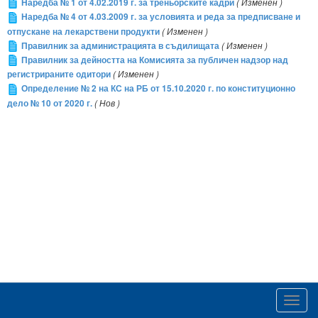
Наредба № 1 от 4.02.2019 г. за треньорските кадри
( Изменен )
Наредба № 4 от 4.03.2009 г. за условията и реда за предписване и
отпускане на лекарствени продукти
( Изменен )
Правилник за администрацията в съдилищата
( Изменен )
Правилник за дейността на Комисията за публичен надзор над
регистрираните одитори
( Изменен )
Определение № 2 на КС на РБ от 15.10.2020 г. по конституционно
дело № 10 от 2020 г.
( Нов )
Toggl
navig