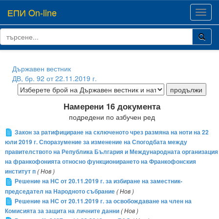
ЕПИ On-line
Toggl
navig
Държавен вестник
ДВ, бр. 92 от 22.11.2019 г.
Намерени 16 документа
подредени по азбучен ред
Закон за ратифициране на сключеното чрез размяна на ноти на 22
юли 2019 г. Споразумение за изменение на Спогодбата между
правителството на Република България и Международната организация
на франкофонията относно функционирането на Франкофонския
институт п
( Нов )
Решение на НС от 20.11.2019 г. за избиране на заместник-
председател на Народното събрание
( Нов )
Решение на НС от 20.11.2019 г. за освобождаване на член на
Комисията за защита на личните данни
( Нов )