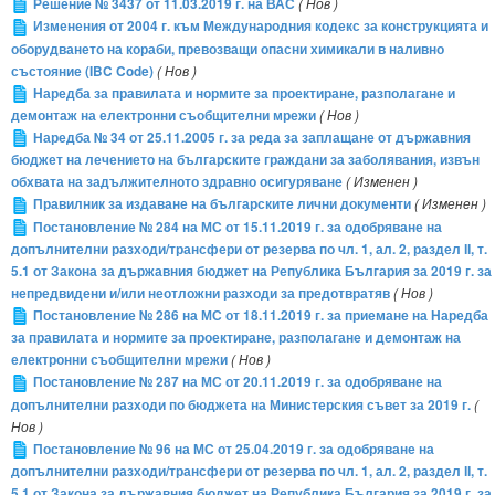
Решение № 3437 от 11.03.2019 г. на ВАС
( Нов )
Изменения от 2004 г. към Международния кодекс за конструкцията и
оборудването на кораби, превозващи опасни химикали в наливно
състояние (IBC Code)
( Нов )
Наредба за правилата и нормите за проектиране, разполагане и
демонтаж на електронни съобщителни мрежи
( Нов )
Наредба № 34 от 25.11.2005 г. за реда за заплащане от държавния
бюджет на лечението на българските граждани за заболявания, извън
обхвата на задължителното здравно осигуряване
( Изменен )
Правилник за издаване на българските лични документи
( Изменен )
Постановление № 284 на МС от 15.11.2019 г. за одобряване на
допълнителни разходи/трансфери от резерва по чл. 1, ал. 2, раздел ІІ, т.
5.1 от Закона за държавния бюджет на Република България за 2019 г. за
непредвидени и/или неотложни разходи за предотвратяв
( Нов )
Постановление № 286 на МС от 18.11.2019 г. за приемане на Наредба
за правилата и нормите за проектиране, разполагане и демонтаж на
електронни съобщителни мрежи
( Нов )
Постановление № 287 на МС от 20.11.2019 г. за одобряване на
допълнителни разходи по бюджета на Министерския съвет за 2019 г.
(
Нов )
Постановление № 96 на МС от 25.04.2019 г. за одобряване на
допълнителни разходи/трансфери от резерва по чл. 1, ал. 2, раздел ІІ, т.
5.1 от Закона за държавния бюджет на Република България за 2019 г. за