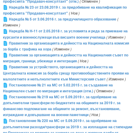
професията "Продавач-консултант" (отм.)
( Отменен )
Наредба № 23 от 23.08.2019 г. за придобиване на квалификация по
професията "Продавач-консултант"
( Нов )
Наредба № 5 от 3.06.2016 г. за предучилищното образование
(
Изменен )
Наредба № Н-11 от 2.05.2018 г. за условията и реда за приемане на
курсанти и военнослужещи във висшите военни училища
( Изменен )
Правилник за организацията и дейността на Националната комисия
за борба с трафика на хора
( Изменен )
Правилник за организацията и дейността на Националния съвет по
миграция, граници, убежище и интеграция
( Нов )
Правилник за устройството, организацията и дейността на
Централната комисия за борба срещу противообществените прояви на
малолетните и непълнолетните към Министерския съвет
( Изменен )
Постановление № 21 на МС от 5.02.2015 г. за създаване на
Национален съвет по миграция и интеграция (отм.)
( Отменен )
Постановление № 219 на МС от 5.09.2019 г. за одобряване на
допълнителни трансфери по бюджетите на общините за 2019 г. за
финансово подпомагане на общините за ремонт, възстановяване,
изграждане и довършване на военни паметници
( Нов )
Постановление № 220 на МС от 5.09.2019 г. за одобряване на
допълнителни разходи/трансфери за 2019 г. за изплащане на стипендии
по Програмата на мерките за закрила на деца с изявени дарби от