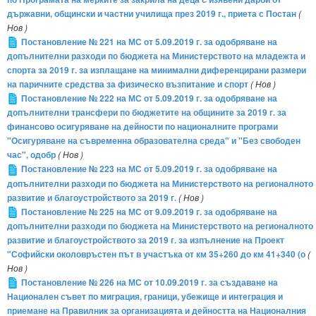
държавни, общински и частни училища през 2019 г., приета с Постан
(
Нов )
Постановление № 221 на МС от 5.09.2019 г. за одобряване на
допълнителни разходи по бюджета на Министерството на младежта и
спорта за 2019 г. за изплащане на минимални диференцирани размери
на паричните средства за физическо възпитание и спорт
( Нов )
Постановление № 222 на МС от 5.09.2019 г. за одобряване на
допълнителни трансфери по бюджетите на общините за 2019 г. за
финансово осигуряване на дейности по националните програми
"Осигуряване на съвременна образователна среда" и "Без свободен
час", одобр
( Нов )
Постановление № 223 на МС от 5.09.2019 г. за одобряване на
допълнителни разходи по бюджета на Министерството на регионалното
развитие и благоустройството за 2019 г.
( Нов )
Постановление № 225 на МС от 9.09.2019 г. за одобряване на
допълнителни разходи по бюджета на Министерството на регионалното
развитие и благоустройството за 2019 г. за изпълнение на Проект
"Софийски околовръстен път в участъка от км 35+260 до км 41+340 (о
(
Нов )
Постановление № 226 на МС от 10.09.2019 г. за създаване на
Национален съвет по миграция, граници, убежище и интеграция и
приемане на Правилник за организацията и дейността на Националния