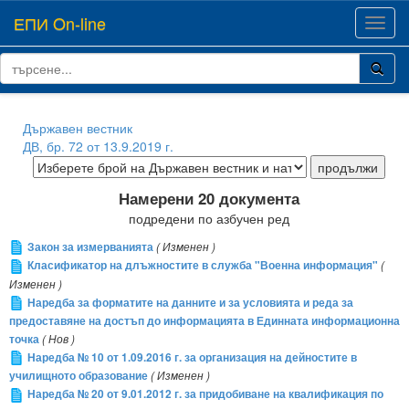
ЕПИ On-line
Toggl
navig
Държавен вестник
ДВ, бр. 72 от 13.9.2019 г.
Намерени 20 документа
подредени по азбучен ред
Закон за измерванията
( Изменен )
Класификатор на длъжностите в служба "Военна информация"
(
Изменен )
Наредба за форматите на данните и за условията и реда за
предоставяне на достъп до информацията в Единната информационна
точка
( Нов )
Наредба № 10 от 1.09.2016 г. за организация на дейностите в
училищното образование
( Изменен )
Наредба № 20 от 9.01.2012 г. за придобиване на квалификация по