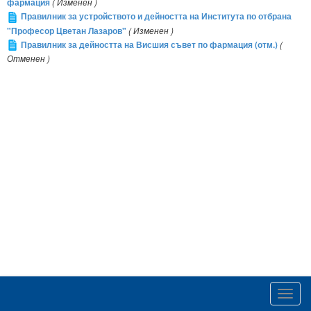
фармация
( Изменен )
Правилник за устройството и дейността на Института по отбрана
"Професор Цветан Лазаров"
( Изменен )
Правилник за дейността на Висшия съвет по фармация (отм.)
(
Отменен )
Toggl
navig