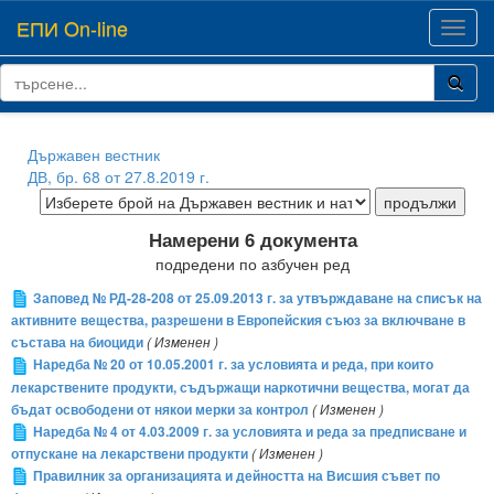
ЕПИ On-line
Toggl
navig
Държавен вестник
ДВ, бр. 68 от 27.8.2019 г.
Намерени 6 документа
подредени по азбучен ред
Заповед № РД-28-208 от 25.09.2013 г. за утвърждаване на списък на
активните вещества, разрешени в Европейския съюз за включване в
състава на биоциди
( Изменен )
Наредба № 20 от 10.05.2001 г. за условията и реда, при които
лекарствените продукти, съдържащи наркотични вещества, могат да
бъдат освободени от някои мерки за контрол
( Изменен )
Наредба № 4 от 4.03.2009 г. за условията и реда за предписване и
отпускане на лекарствени продукти
( Изменен )
Правилник за организацията и дейността на Висшия съвет по