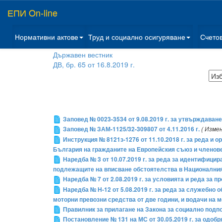
ЕПИ On-line
Нормативни актове
Труд и социално осигуряване
Счето
Държавен вестник
ДВ, бр. 65 от 16.8.2019 г.
Заповед № 0023-3534 от 9.08.2019 г. за утвърждаван
Заповед № ЗАМ-1125/32-309807 от 4.11.2016 г.
( Измен
Инструкция № 8121з-1276 от 11.10.2018 г. за реда и 
България на гражданите на Европейския съюз и членове
Наредба № 3 от 10.07.2019 г. за реда за идентифици
подлежащите на вписване обстоятелства в Национални
Наредба № 7 от 2.08.2019 г. за условията и реда за 
Наредба № Н-12 от 5.08.2019 г. за реда за служебно
моторни превозни средства от две години, и водачи на 
Правилник за прилагане на Закона за социално подп
Постановление № 131 на МС от 30.05.2019 г. за одоб