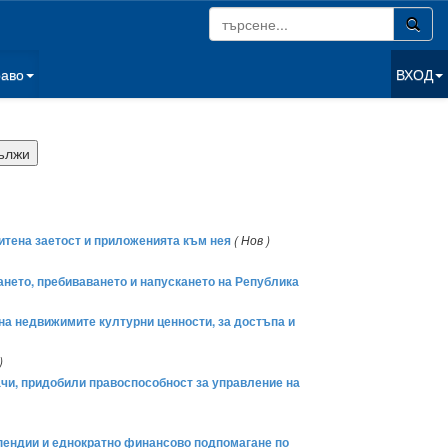
раво
ВХОД
щитена заетост и приложенията към нея
( Нов )
зането, пребиваването и напускането на Република
 на недвижимите културни ценности, за достъпа и
)
ачи, придобили правоспособност за управление на
типендии и еднократно финансово подпомагане по