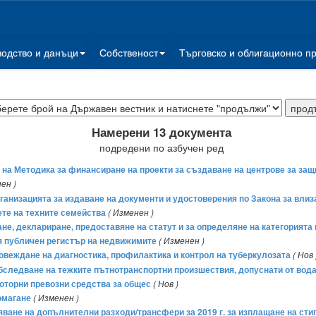
водство и данъци
Собственост
Търговско и облигационно п
Намерени 13 документа
подредени по азбучен ред
е на Методика за финансиране на проекти за създаване на центрове за за
ен )
организацията за издаване на документи и удостоверения по Закона за вли
те на техните семейства
( Изменен )
ране, деклариране, предоставяне на статут и за определяне на категорията
я публичен регистър на недвижимите
( Изменен )
провеждане на диагностика, профилактика и контрол на туберкулозата
( Нов 
 обследване на тежките пътнотранспортни произшествия, допуснати от вод
моторни превозни средства за общес
( Нов )
омагане
( Изменен )
ряване на допълнителни разходи/трансфери за 2019 г. за изплащане на с