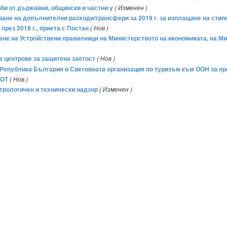
рби от държавни, общински и частни у
( Изменен )
яване на допълнителни разходи/трансфери за 2019 г. за изплащане на стип
рез 2019 г., приета с Постан
( Нов )
мане на Устройствени правилници на Министерството на икономиката, на М
а центрове за защитена заетост
( Нов )
Република България и Световната организация по туризъм към ООН за п
СОТ
( Нов )
трологичен и технически надзор
( Изменен )