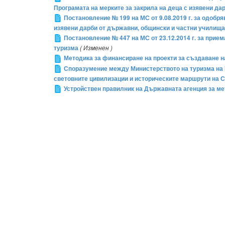
Програмата на мерките за закрила на деца с изявени да
Постановление № 199 на МС от 9.08.2019 г. за одобр
изявени дарби от държавни, общински и частни училища п
Постановление № 447 на МС от 23.12.2014 г. за прие
туризма
( Изменен )
Методика за финансиране на проекти за създаване н
Споразумение между Министерството на туризма на 
световните цивилизации и историческите маршрути на 
Устройствен правилник на Държавната агенция за ме