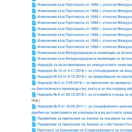
Изменения към Протокола от 1988 г. относно Междуна
Изменения към Протокола от 1988 г. относно Междуна
Изменения към Протокола от 1988 г. относно Междуна
Изменения към Протокола от 1988 г. относно Междуна
Изменения към Протокола от 1988 г. относно Междуна
Изменения към Протокола от 1988 г. относно Междуна
Изменения към Протокола от 1988 г. относно Междуна
Изменения към Протокола от 1988 г. относно Междуна
Изменения към Международната конвенция за безопас
Изменения към Международната конвенция за безопас
Наредба за категоризиране на земеделските земи пр
Наредба № 12 от 4.11.2016 г. за утвърждаване на ме
Наредба № 23 от 9.10.2018 г. за придобиване на кв
Наредба № 5 от 3.09.2018 г. за прилагане на правила
на биологичното производство, както и за последващ о
Наредба № 6 от 26.10.2018 г. за условията и реда за
Нов )
Наредба № 9 от 16.09.2011 г. за специфичните изиск
дребно на територията на училищата и на детските завед
Правилник за прилагане на Закона за опазване на з
Правилник за прилагане на Закона за собствеността
Протокол за изменения на Споразумението за основа