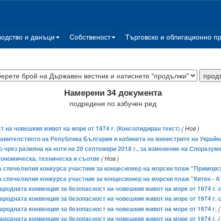
водство и данъци
Собственост
Търговско и облигационно п
Намерени 34 документа
подредени по азбучен ред
на човешкия живот на море от 1974 г. (Консолидиран текст)
( Нов )
вителството на Република България и кабинета на министрите на Украйн
 чрез размяна на ноти на 20 септември 2018 г., за изменение на Споразу
ономическа, техническа и съотве
( Нов )
на спечелилия конкурса участник за концесионер на морски плаж "Приморс
на спечелилия конкурса участник за концесионер на морски плаж "Китен -
родната конвенция за безопасност на човешкия живот на море от 1974 г.
родната конвенция за безопасност на човешкия живот на море от 1974 г.
родната конвенция за безопасност на човешкия живот на море от 1974 г.
(
родната конвенция за безопасност на човешкия живот на море от 1974 г.
(