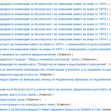
родната конвенция за безопасност на човешкия живот на море от 1974 г.
(
родната конвенция за безопасност на човешкия живот на море от 1974 г.
(
родната конвенция за безопасност на човешкия живот на море от 1974 г.
(
родната конвенция за безопасност на човешкия живот на море от 1974 г.
(
родната конвенция за безопасност на човешкия живот на море от 1974 г.
(
родната конвенция за безопасност на човешкия живот на море от 1974 г.
(
родната конвенция за безопасност на човешкия живот на море от 1974 г.
родната конвенция за безопасност на човешкия живот на море от 1974 г.
ност на човешкия живот на море от 1974 г. с измененията и допълненият
ност на човешкия живот на море от 1974 г. с измененията и допълненият
и промяна на тяхното предназначение
( Изменен )
дицински стандарт "Обща и клинична патология" (отм.)
( Отменен )
алификация по професията "Оператор на парни и водогрейни съоръжения"
( 
та на биологично производство, етикетиране и контрол, и за издаване на р
фициален надзор върху ко
( Изменен )
 предоставяне на финансова помощ по Национална програма за подпомагане 
вания към безопасността и качеството на храните, предлагани в детските з
ения, както и към храни,
( Изменен )
емеделските земи
( Изменен )
 и ползуването на земеделските земи
( Изменен )
ването на Международната инвестиционна банка и на нейния устав
( Изме