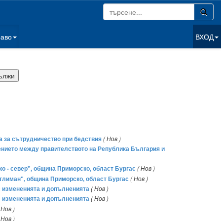
раво
ВХОД
а за сътрудничество при бедствия
( Нов )
мението между правителството на Република България и
ко - север", община Приморско, област Бургас
( Нов )
 Атлиман", община Приморско, област Бургас
( Нов )
 с измененията и допълненията
( Нов )
 с измененията и допълненията
( Нов )
 Нов )
 Нов )