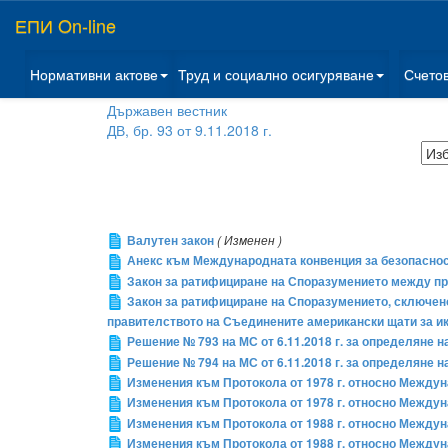
ЕПИ On-line
Нормативни актове
Труд и социално осигуряване
Счето
Държавен вестник
ДВ, бр. 93 от 9.11.2018 г.
Валутен закон
( Изменен )
Анекс към Международната конвенция за безопасност 
Закон за ратифициране на Споразумението между пра
Закон за ратифициране на Споразумението, сключено
правителството на Съединените американски щати за ик
Решение № 793 на МС от 6.11.2018 г. за определяне 
Решение № 794 на МС от 6.11.2018 г. за определяне 
Изменения към Протокола от 1978 г. относно Междуна
Изменения към Протокола от 1978 г. относно Междуна
Изменения към Протокола от 1988 г. относно Междуна
Изменения към Протокола от 1988 г. относно Междуна