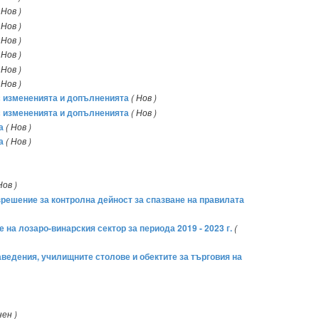
 Нов )
 Нов )
 Нов )
 Нов )
 Нов )
 Нов )
 с измененията и допълненията
( Нов )
 с измененията и допълненията
( Нов )
а
( Нов )
а
( Нов )
Нов )
азрешение за контролна дейност за спазване на правилата
на лозаро-винарския сектор за периода 2019 - 2023 г.
(
аведения, училищните столове и обектите за търговия на
нен )