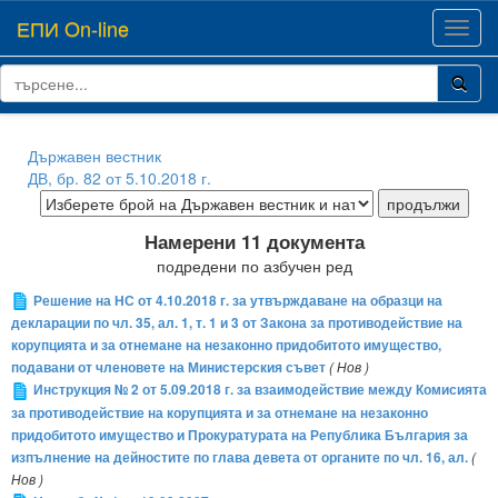
ЕПИ On-line
Toggl
navig
Държавен вестник
ДВ, бр. 82 от 5.10.2018 г.
Намерени 11 документа
подредени по азбучен ред
Решение на НС от 4.10.2018 г. за утвърждаване на образци на
декларации по чл. 35, ал. 1, т. 1 и 3 от Закона за противодействие на
корупцията и за отнемане на незаконно придобитото имущество,
подавани от членовете на Министерския съвет
( Нов )
Инструкция № 2 от 5.09.2018 г. за взаимодействие между Комисията
за противодействие на корупцията и за отнемане на незаконно
придобитото имущество и Прокуратурата на Република България за
изпълнение на дейностите по глава девета от органите по чл. 16, ал.
(
Нов )