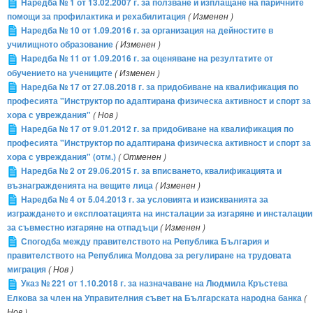
Наредба № 1 от 13.02.2007 г. за ползване и изплащане на паричните
помощи за профилактика и рехабилитация
( Изменен )
Наредба № 10 от 1.09.2016 г. за организация на дейностите в
училищното образование
( Изменен )
Наредба № 11 от 1.09.2016 г. за оценяване на резултатите от
обучението на учениците
( Изменен )
Наредба № 17 от 27.08.2018 г. за придобиване на квалификация по
професията "Инструктор по адаптирана физическа активност и спорт за
хора с увреждания"
( Нов )
Наредба № 17 от 9.01.2012 г. за придобиване на квалификация по
професията "Инструктор по адаптирана физическа активност и спорт за
хора с увреждания" (отм.)
( Отменен )
Наредба № 2 от 29.06.2015 г. за вписването, квалификацията и
възнагражденията на вещите лица
( Изменен )
Наредба № 4 от 5.04.2013 г. за условията и изискванията за
изграждането и експлоатацията на инсталации за изгаряне и инсталации
за съвместно изгаряне на отпадъци
( Изменен )
Спогодба между правителството на Република България и
правителството на Република Молдова за регулиране на трудовата
миграция
( Нов )
Указ № 221 от 1.10.2018 г. за назначаване на Людмила Кръстева
Елкова за член на Управителния съвет на Българската народна банка
(
Нов )