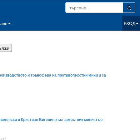
раво
ВХОД
роизводството и трансфера на противопехотни мини и за
Свиленски и Кристиан Вигенин към заместник министър-
ов )