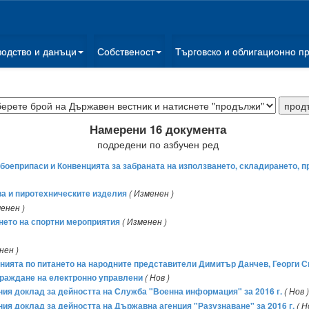
водство и данъци
Собственост
Търговско и облигационно п
Намерени 16 документа
подредени по азбучен ред
боеприпаси и Конвенцията за забраната на използването, складирането, п
ва и пиротехническите изделия
( Изменен )
менен )
нето на спортни мероприятия
( Изменен )
нен )
ванията по питането на народните представители Димитър Данчев, Георги 
граждане на електронно управлени
( Нов )
шния доклад за дейността на Служба "Военна информация" за 2016 г.
( Нов )
ния доклад за дейността на Държавна агенция "Разузнаване" за 2016 г.
( Н