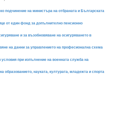
ряко подчинение на министъра на отбраната и Българската
 лице от един фонд за допълнително пенсионно
игуряване и за възобновяване на осигуряването в
тавяне на данни за управлението на професионална схема
и условия при изпълнение на военната служба на
а образованието, науката, културата, младежта и спорта