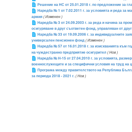
Решение на НС от 25.01.2018 г. по предложение за 
Наредба № 1 от 7.02.2011 г. за условията и реда за
армия
( Изменен )
Наредба № 3 от 24.09.2003 г. за реда и начина за п
осигуряване в друг съответен фонд, управляван от дру
Наредба № 33 от 19.09.2006 г. за индивидуалните з
универсален пенсионен фонд
( Изменен )
Наредба № 57 от 16.01.2018 г. за изискванията към 
на чуждестранно предприятие осигурител
( Нов )
Наредба № Н-15 от 27.04.2010 г. за условията, раз
военнослужещите и за специфични условия на труд на 
Програма между правителството на Република Българ
за периода 2018 - 2021 г.
( Нов )