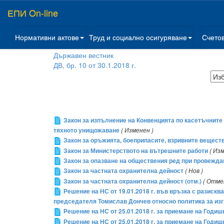
ЕПИ On-line
Нормативни актове
Труд и социално осигуряване
Счето
Държавен вестник
ДВ, бр. 10 от 30.1.2018 г.
Закон за изпълнение на Конвенцията по касетъчните 
тяхното унищожаване
( Изменен )
Закон за оръжията, боеприпасите, взривните вещест
Закон за Министерството на вътрешните работи
( Из
Закон за опазване на обществения ред при провежда
Закон за частната охранителна дейност
( Нов )
Закон за частната охранителна дейност (отм.)
( Отме
Решение на НС от 19.01.2018 г. във връзка с разиск
председателя Томислав Дончев относно политика за из
Решение на НС от 25.01.2018 г. за приемане на Годи
Решение на НС от 25.01.2018 г. за приемане на Годиш