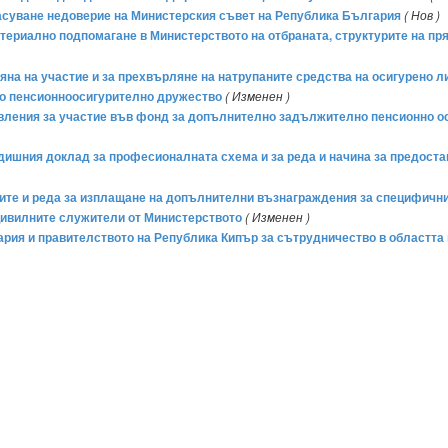
гласуване недоверие на Министерския съвет на Република България
( Нов )
 материално подпомагане в Министерството на отбраната, структурите на п
ромяна на участие и за прехвърляне на натрупаните средства на осигурено
го пенсионноосигурително дружество
( Изменен )
аявления за участие във фонд за допълнително задължително пенсионно ос
годишния доклад за професионалната схема и за реда и начина за предос
мерите и реда за изплащане на допълнителни възнаграждения за специфичн
цивилните служители от Министерството
( Изменен )
ия и правителството на Република Кипър за сътрудничество в областта н