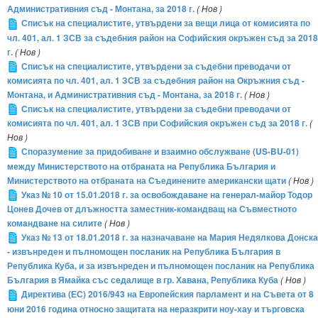
Административния съд - Монтана, за 2018 г.
( Нов )
Списък на специалистите, утвърдени за вещи лица от комисията по
чл. 401, ал. 1 ЗСВ за съдебния район на Софийския окръжен съд за 2018
г.
( Нов )
Списък на специалистите, утвърдени за съдебни преводачи от
комисията по чл. 401, ал. 1 ЗСВ за съдебния район на Окръжния съд -
Монтана, и Административния съд - Монтана, за 2018 г.
( Нов )
Списък на специалистите, утвърдени за съдебни преводачи от
комисията по чл. 401, ал. 1 ЗСВ при Софийския окръжен съд за 2018 г.
(
Нов )
Споразумение за придобиване и взаимно обслужване (US-BU-01)
между Министерството на отбраната на Република България и
Министерството на отбраната на Съединените американски щати
( Нов )
Указ № 10 от 15.01.2018 г. за освобождаване на генерал-майор Тодор
Цонев Дочев от длъжността заместник-командващ на Съвместното
командване на силите
( Нов )
Указ № 13 от 18.01.2018 г. за назначаване на Мария Недялкова Донска
- извънреден и пълномощен посланик на Република България в
Република Куба, и за извънреден и пълномощен посланик на Република
България в Ямайка със седалище в гр. Хавана, Република Куба
( Нов )
Директива (ЕС) 2016/943 на Европейския парламент и на Съвета от 8
юни 2016 година относно защитата на неразкрити ноу-хау и търговска