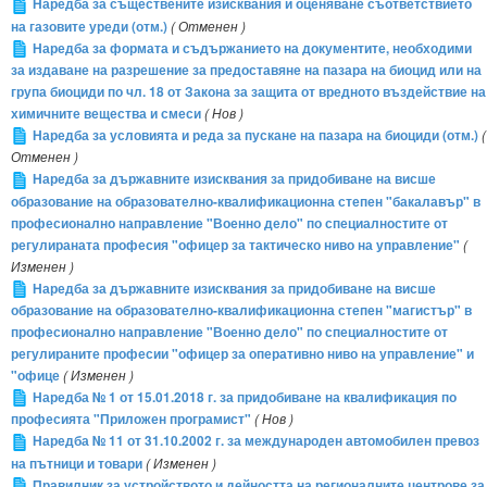
Наредба за съществените изисквания и оценяване съответствието
на газовите уреди (отм.)
( Отменен )
Наредба за формата и съдържанието на документите, необходими
за издаване на разрешение за предоставяне на пазара на биоцид или на
група биоциди по чл. 18 от Закона за защита от вредното въздействие на
химичните вещества и смеси
( Нов )
Наредба за условията и реда за пускане на пазара на биоциди (отм.)
(
Отменен )
Наредба за държавните изисквания за придобиване на висше
образование на образователно-квалификационна степен "бакалавър" в
професионално направление "Военно дело" по специалностите от
регулираната професия "офицер за тактическо ниво на управление"
(
Изменен )
Наредба за държавните изисквания за придобиване на висше
образование на образователно-квалификационна степен "магистър" в
професионално направление "Военно дело" по специалностите от
регулираните професии "офицер за оперативно ниво на управление" и
"офице
( Изменен )
Наредба № 1 от 15.01.2018 г. за придобиване на квалификация по
професията "Приложен програмист"
( Нов )
Наредба № 11 от 31.10.2002 г. за международен автомобилен превоз
на пътници и товари
( Изменен )
Правилник за устройството и дейността на регионалните центрове за