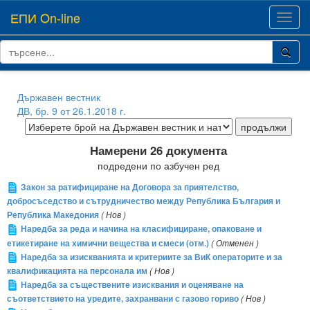
ЕПИ On-line
Toggl
navig
Държавен вестник
ДВ, бр. 9 от 26.1.2018 г.
Намерени 26 документа
подредени по азбучен ред
Закон за ратифициране на Договора за приятелство,
добросъседство и сътрудничество между Република България и
Република Македония
( Нов )
Наредба за реда и начина на класифициране, опаковане и
етикетиране на химични вещества и смеси (отм.)
( Отменен )
Наредба за изискванията и критериите за ВиК операторите и за
квалификацията на персонала им
( Нов )
Наредба за съществените изисквания и оценяване на
съответствието на уредите, захранвани с газово гориво
( Нов )