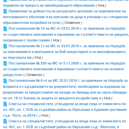
подкрепа на процеса на приобщаващото образование
( Нов )
Правилник за дейността на ресурсните центрове за подпомагане на
интегрираното обучение и възпитание на деца и ученици със специални
образователни потребности (отм.)
( Отменен )
Постановление № 10 на МС от 23.01.2018 г. за приемане на Наредба
за съществените изисквания и оценяване на съответствието на уредите,
захранвани с газово гориво
( Нов )
Постановление № 11 на МС от 23.01.2018 г. за приемане на Наредба
за изискванията и критериите за ВиК операторите и за квалификацията
на персонала им
( Нов )
Постановление № 250 на МС от 5.11.2003 г. за приемане на Наредба
за съществените изисквания и оценяване съответствието на газовите
уреди (отм.)
( Отменен )
Постановление № 8 от на МС 22.01.2018 г. за приемане на Наредба за
формата и съдържанието на документите, необходими за издаване на
разрешение за предоставяне на пазара на биоцид или на група биоциди
по чл. 18 от Закона за защита от вредното въздействие н
( Нов )
Списък на специалистите, утвърдени за вещи лица от комисията по
чл. 401, ал. 1 ЗСВ за съдебния район на Окръжния и Административния
съд - Русе, за 2018 г.
( Нов )
Списък на специалистите, утвърдени за вещи лица от комисията по
чл. 401, ал. 1 ЗСВ за съдебния район на Окръжния съд - Монтана, и