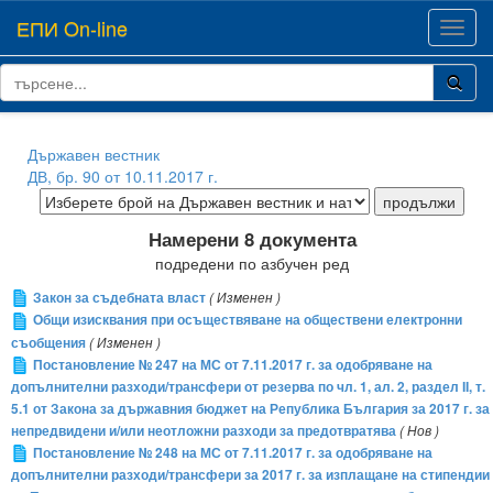
ЕПИ On-line
Toggl
navig
Държавен вестник
ДВ, бр. 90 от 10.11.2017 г.
Намерени 8 документа
подредени по азбучен ред
Закон за съдебната власт
( Изменен )
Общи изисквания при осъществяване на обществени електронни
съобщения
( Изменен )
Постановление № 247 на МС от 7.11.2017 г. за одобряване на
допълнителни разходи/трансфери от резерва по чл. 1, ал. 2, раздел ІІ, т.
5.1 от Закона за държавния бюджет на Република България за 2017 г. за
непредвидени и/или неотложни разходи за предотвратява
( Нов )
Постановление № 248 на МС от 7.11.2017 г. за одобряване на
допълнителни разходи/трансфери за 2017 г. за изплащане на стипендии