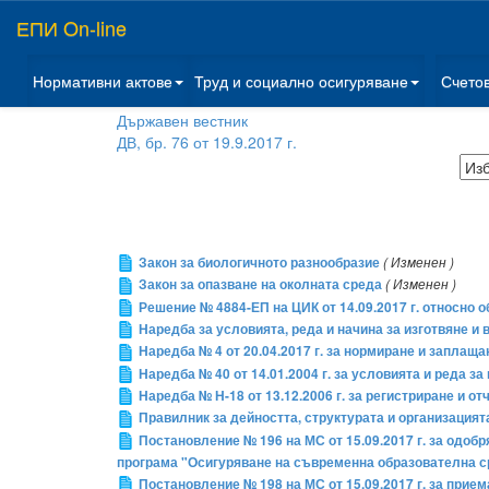
ЕПИ On-line
Нормативни актове
Труд и социално осигуряване
Счето
Държавен вестник
ДВ, бр. 76 от 19.9.2017 г.
Закон за биологичното разнообразие
( Изменен )
Закон за опазване на околната среда
( Изменен )
Решение № 4884-ЕП на ЦИК от 14.09.2017 г. относно
Наредба за условията, реда и начина за изготвяне и
Наредба № 4 от 20.04.2017 г. за нормиране и заплаща
Наредба № 40 от 14.01.2004 г. за условията и реда з
Наредба № Н-18 от 13.12.2006 г. за регистриране и о
Правилник за дейността, структурата и организация
Постановление № 196 на МС от 15.09.2017 г. за одо
програма "Осигуряване на съвременна образователна с
Постановление № 198 на МС от 15.09.2017 г. за прием