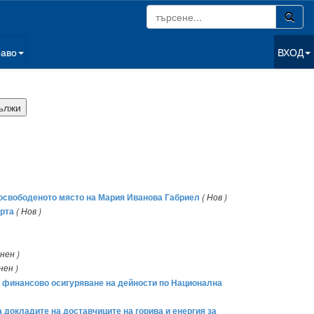
раво
ВХОД
 освободеното място на Мария Иванова Габриел
( Нов )
орта
( Нов )
нен )
нен )
за финансово осигуряване на дейности по Национална
а докладите на доставчиците на горива и енергия за