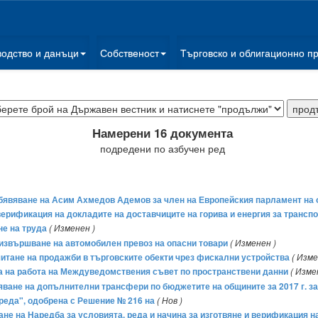
водство и данъци
Собственост
Търговско и облигационно п
Намерени 16 документа
подредени по азбучен ред
 обявяване на Асим Ахмедов Адемов за член на Европейския парламент на
 верификация на докладите на доставчиците на горива и енергия за трансп
не на труда
( Изменен )
а извършване на автомобилен превоз на опасни товари
( Изменен )
тчитане на продажби в търговските обекти чрез фискални устройства
( Изме
та на работа на Междуведомствения съвет по пространствени данни
( Изме
бряване на допълнителни трансфери по бюджетите на общините за 2017 г. 
реда", одобрена с Решение № 216 на
( Нов )
ане на Наредба за условията, реда и начина за изготвяне и верификация н