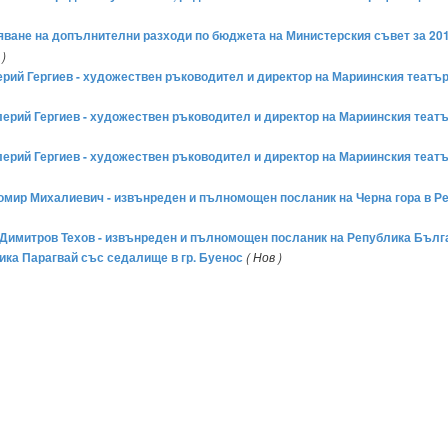
ряване на допълнителни разходи по бюджета на Министерския съвет за 201
 )
алерий Гергиев - художествен ръководител и директор на Мариинския театър
Валерий Гергиев - художествен ръководител и директор на Мариинския теат
Валерий Гергиев - художествен ръководител и директор на Мариинския теат
Миломир Михалиевич - извънреден и пълномощен посланик на Черна гора в 
ей Димитров Техов - извънреден и пълномощен посланик на Република Бълг
ка Парагвай със седалище в гр. Буенос
( Нов )