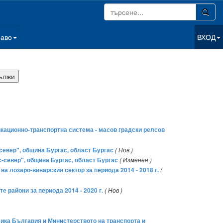
раво
ВХОД
икационно-транспортна система - масов градски релсов
север", община Бургас, област Бургас
( Нов )
с-север", община Бургас, област Бургас
( Изменен )
а лозаро-винарския сектор за периода 2014 - 2018 г.
(
е райони за периода 2014 - 2020 г.
( Нов )
ика България и Министерството на транспорта и