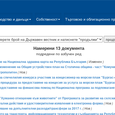
водство и данъци
Собственост
Търговско и облигационно п
Намерени 13 документа
подредени по азбучен ред
ане на Национална здравна карта на Република България
( Изменен )
а изменение на Общия устройствен план на Столична община - част "Комун
трополитен
( Нов )
 на спечелилия конкурса участник за концесионер на морски плаж "Бургас-
а процедура за предоставяне на концесия за услуга за морски плаж "Бурга
предоставяне на финансова помощ по Национална програма за подпомагане н
4 "Хуманно отношение към животните" от Програмата за развитие на селскит
есуални действия и удостоверителни изявления в електронна форма
( Нов )
ряване на допълнителни разходи/трансфери за 2017 г.
( Нов )
о на транспорта, информационните технологии и съобщенията на Републ