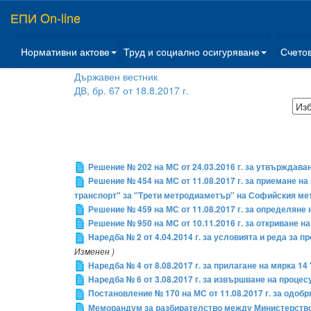
ЕПИ On-line
Нормативни актове
Труд и социално осигуряване
Счето
Държавен вестник
ДВ, бр. 67 от 18.8.2017 г.
Решение № 202 на МС от 24.03.2016 г. за утвърждав
Решение № 454 на МС от 11.08.2017 г. за приемане н
транспорт" за "Трети метродиаметър" на Софийския ме
Решение № 459 на МС от 11.08.2017 г. за определяне
Решение № 950 на МС от 10.11.2016 г. за откриване н
Наредба № 2 от 4.04.2014 г. за условията и реда за 
Изменен )
Наредба № 4 от 8.08.2017 г. за прилагане на мярка 1
Наредба № 6 от 3.08.2017 г. за извършване на проц
Постановление № 170 на МС от 11.08.2017 г. за одоб
Меморандум за разбирателство между Министерствот