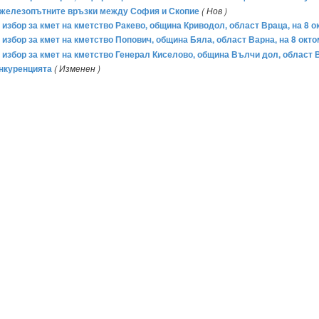
 железопътните връзки между София и Скопие
( Нов )
н избор за кмет на кметство Ракево, община Криводол, област Враца, на 8 о
н избор за кмет на кметство Попович, община Бяла, област Варна, на 8 окто
н избор за кмет на кметство Генерал Киселово, община Вълчи дол, област В
онкуренцията
( Изменен )